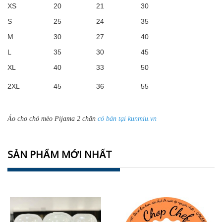
XS
20
21
30
S
25
24
35
M
30
27
40
L
35
30
45
XL
40
33
50
2XL
45
36
55
Áo cho chó mèo Pijama 2 chân
có bán tại kunmiu.vn
SẢN PHẨM MỚI NHẤT