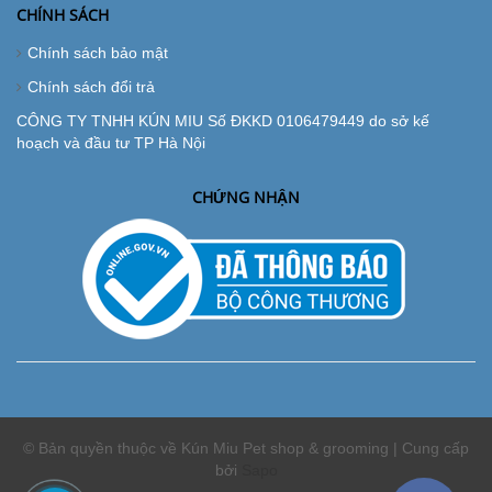
CHÍNH SÁCH
Chính sách bảo mật
Chính sách đổi trả
CÔNG TY TNHH KÚN MIU Số ĐKKD 0106479449 do sở kế
hoạch và đầu tư TP Hà Nội
CHỨNG NHẬN
© Bản quyền thuộc về Kún Miu Pet shop & grooming | Cung cấp
bởi
Sapo