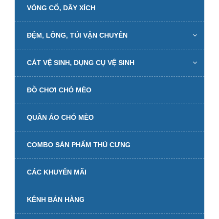
VÒNG CỔ, DÂY XÍCH
ĐỆM, LỒNG, TÚI VẬN CHUYỂN
CÁT VỆ SINH, DỤNG CỤ VỆ SINH
ĐỒ CHƠI CHÓ MÈO
QUẦN ÁO CHÓ MÈO
COMBO SẢN PHẨM THÚ CƯNG
CÁC KHUYẾN MÃI
KÊNH BÁN HÀNG