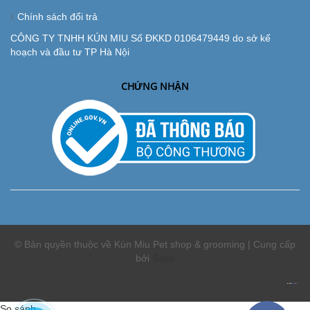
Chính sách đổi trả
CÔNG TY TNHH KÚN MIU Số ĐKKD 0106479449 do sở kế
hoạch và đầu tư TP Hà Nội
CHỨNG NHẬN
© Bản quyền thuộc về Kún Miu Pet shop & grooming | Cung cấp
bởi
Sapo
So sánh