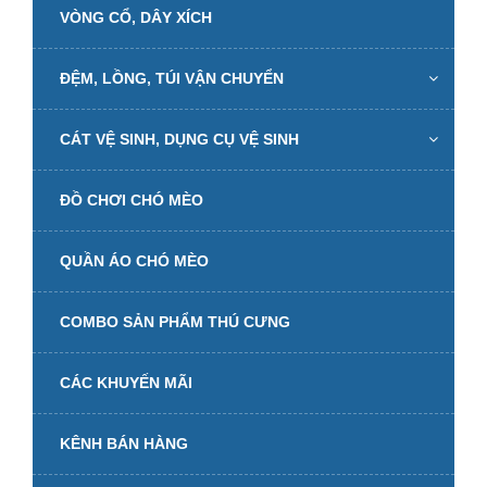
VÒNG CỔ, DÂY XÍCH
ĐỆM, LỒNG, TÚI VẬN CHUYỂN
CÁT VỆ SINH, DỤNG CỤ VỆ SINH
ĐỒ CHƠI CHÓ MÈO
QUẦN ÁO CHÓ MÈO
COMBO SẢN PHẨM THÚ CƯNG
CÁC KHUYẾN MÃI
KÊNH BÁN HÀNG