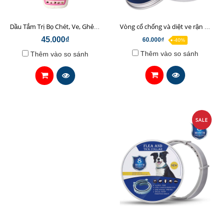
Dầu Tắm Trị Bọ Chét, Ve, Ghẻ, Rận Chó Mèo Hanvet Hantox Hồng (200ml)
Vòng cổ chống và diệt ve rận ghẻ cho mèo thảo dược không độc hại
45.000₫
60.000₫
-40%
Thêm vào so sánh
Thêm vào so sánh
SALE