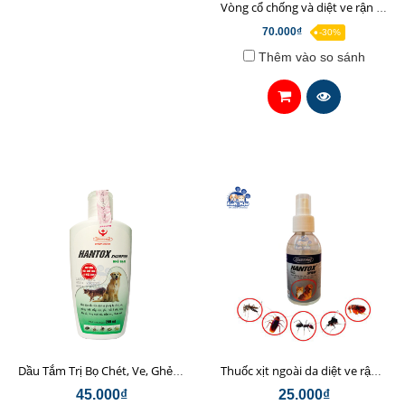
Vòng cổ chống và diệt ve rận ghẻ cho chó thảo dược không độc hại
70.000₫
-30%
Thêm vào so sánh
Dầu Tắm Trị Bọ Chét, Ve, Ghẻ, Rận Chó Mèo Hanvet Hantox Xanh (200ml) (htx)
Thuốc xịt ngoài da diệt ve rận, bọ chét, ký sinh trùng cho chó mèo Hantox (ht)
45.000₫
25.000₫