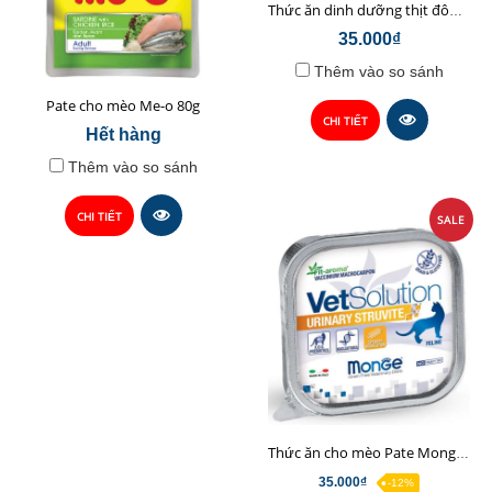
Thức ăn dinh dưỡng thịt đông khô cho mèo Snack Freeze Bites KitCat 15g
35.000₫
Thêm vào so sánh
Pate cho mèo Me-o 80g
CHI TIẾT
Hết hàng
Thêm vào so sánh
CHI TIẾT
SALE
Thức ăn cho mèo Pate Monge Vet Solution 100g
35.000₫
-12%