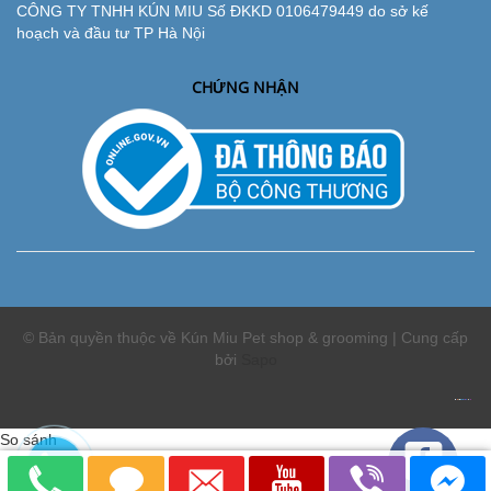
CÔNG TY TNHH KÚN MIU Số ĐKKD 0106479449 do sở kế
hoạch và đầu tư TP Hà Nội
CHỨNG NHẬN
© Bản quyền thuộc về Kún Miu Pet shop & grooming | Cung cấp
bởi
Sapo
So sánh