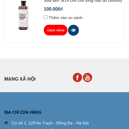
Sữa tắm SOS cho chó lông nâu đỏ (sosnd)
100.000₫
Thêm vào so sánh
CHỌN HÀNG
MẠNG XÃ HỘI
ĐỊA CHỈ CỬA HÀNG
Cơ sở 1: 129 An Trạch - Đống Đa - Hà Nội