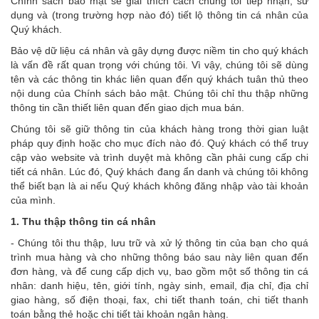
Chính sách bảo mật sẽ giải thích cách chúng tôi tiếp nhận, sử
dụng và (trong trường hợp nào đó) tiết lộ thông tin cá nhân của
Quý khách.
Bảo vệ dữ liệu cá nhân và gây dựng được niềm tin cho quý khách
là vấn đề rất quan trọng với chúng tôi. Vì vậy, chúng tôi sẽ dùng
tên và các thông tin khác liên quan đến quý khách tuân thủ theo
nội dung của Chính sách bảo mật. Chúng tôi chỉ thu thập những
thông tin cần thiết liên quan đến giao dịch mua bán.
Chúng tôi sẽ giữ thông tin của khách hàng trong thời gian luật
pháp quy định hoặc cho mục đích nào đó. Quý khách có thể truy
cập vào website và trình duyệt mà không cần phải cung cấp chi
tiết cá nhân. Lúc đó, Quý khách đang ẩn danh và chúng tôi không
thể biết bạn là ai nếu Quý khách không đăng nhập vào tài khoản
của mình.
1. Thu thập thông tin cá nhân
- Chúng tôi thu thập, lưu trữ và xử lý thông tin của bạn cho quá
trình mua hàng và cho những thông báo sau này liên quan đến
đơn hàng, và để cung cấp dịch vụ, bao gồm một số thông tin cá
nhân: danh hiệu, tên, giới tính, ngày sinh, email, địa chỉ, địa chỉ
giao hàng, số điện thoại, fax, chi tiết thanh toán, chi tiết thanh
toán bằng thẻ hoặc chi tiết tài khoản ngân hàng.