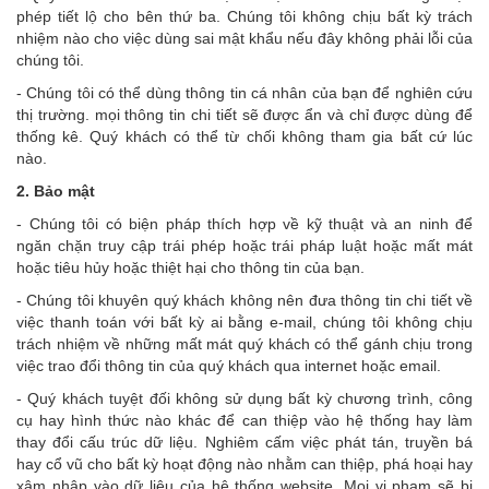
phép tiết lộ cho bên thứ ba. Chúng tôi không chịu bất kỳ trách
nhiệm nào cho việc dùng sai mật khẩu nếu đây không phải lỗi của
chúng tôi.
- Chúng tôi có thể dùng thông tin cá nhân của bạn để nghiên cứu
thị trường. mọi thông tin chi tiết sẽ được ẩn và chỉ được dùng để
thống kê. Quý khách có thể từ chối không tham gia bất cứ lúc
nào.
2. Bảo mật
- Chúng tôi có biện pháp thích hợp về kỹ thuật và an ninh để
ngăn chặn truy cập trái phép hoặc trái pháp luật hoặc mất mát
hoặc tiêu hủy hoặc thiệt hại cho thông tin của bạn.
- Chúng tôi khuyên quý khách không nên đưa thông tin chi tiết về
việc thanh toán với bất kỳ ai bằng e-mail, chúng tôi không chịu
trách nhiệm về những mất mát quý khách có thể gánh chịu trong
việc trao đổi thông tin của quý khách qua internet hoặc email.
- Quý khách tuyệt đối không sử dụng bất kỳ chương trình, công
cụ hay hình thức nào khác để can thiệp vào hệ thống hay làm
thay đổi cấu trúc dữ liệu. Nghiêm cấm việc phát tán, truyền bá
hay cổ vũ cho bất kỳ hoạt động nào nhằm can thiệp, phá hoại hay
xâm nhập vào dữ liệu của hệ thống website. Mọi vi phạm sẽ bị