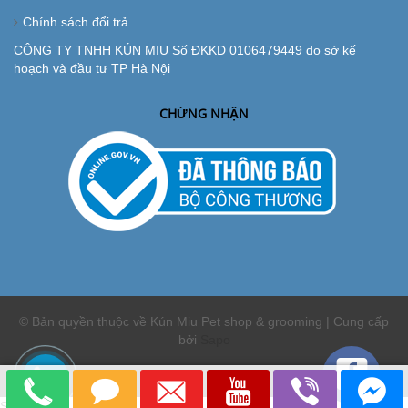
Chính sách đổi trả
CÔNG TY TNHH KÚN MIU Số ĐKKD 0106479449 do sở kế
hoạch và đầu tư TP Hà Nội
CHỨNG NHẬN
© Bản quyền thuộc về Kún Miu Pet shop & grooming | Cung cấp
bởi
Sapo
So sánh