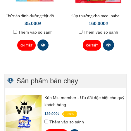
Thức ăn dinh dưỡng thịt đông khô cho mèo Snack Freeze Bites KitCat 15g
Súp thưởng cho mèo Inaba Ciao Churu vị Cá ngừ + Hải Sản 20 thanh - SC-127C (đỏ)
35.000₫
160.000₫
Thêm vào so sánh
Thêm vào so sánh
CHI TIẾT
CHI TIẾT
Sản phẩm bán chạy
Kún Miu member - Ưu đãi đặc biệt cho quý
khách hàng
129.000₫
-35%
Thêm vào so sánh