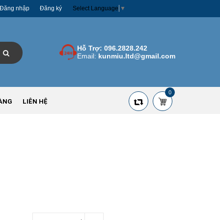
Đăng nhập
Đăng ký
Select Language
▼
Hỗ Trợ:
096.2828.242
Email:
kunmiu.ltd@gmail.com
0
ÀNG
LIÊN HỆ