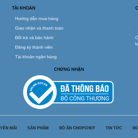
TÀI KHOẢN
C
Hướng dẫn mua hàng
Giao nhận và thanh toán
Đổi trả và bảo hành
C
k
Đăng ký thành viên
Tài khoản ngân hàng
CHỨNG NHẬN
YẾN MÃI
SẢN PHẨM
ĐỒ ĂN CHOPCHEF
TIN TỨC
ĐƠ