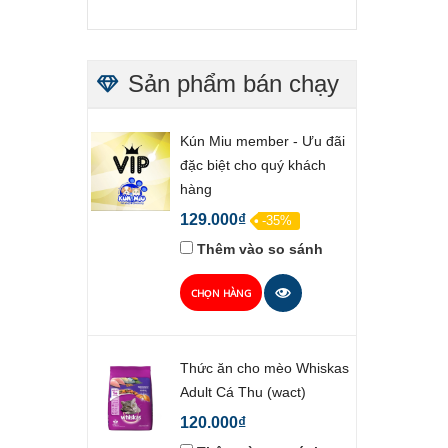
Sản phẩm bán chạy
Kún Miu member - Ưu đãi
đặc biệt cho quý khách
hàng
129.000₫
-35%
Thêm vào so sánh
CHỌN HÀNG
Thức ăn cho mèo Whiskas
Adult Cá Thu (wact)
120.000₫