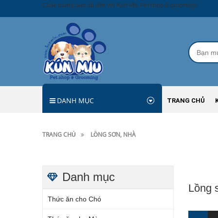
Chào mừng bạn đã đến với Kún Miu Pet shop & grooming!
DANH MỤC
TRANG CHỦ
TRANG CHỦ
LỒNG SƠN, NHÀ
Danh mục
Lồng 
Thức ăn cho Chó