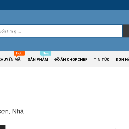
KHUYẾN MÃI
SẢN PHẨM
ĐỒ ĂN CHOPCHEF
TIN TỨC
ĐƠN H
sơn, Nhà