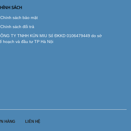
HÍNH SÁCH
Chính sách bảo mật
Chính sách đổi trả
ÔNG TY TNHH KÚN MIU Số ĐKKD 0106479449 do sở
ế hoạch và đầu tư TP Hà Nội
N HÀNG
LIÊN HỆ