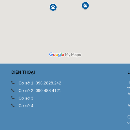
ĐIỆN THOẠI
L
H
Cơ sở 1: 096.2828.242
t
Cơ sở 2: 090.488.4121
M
Cơ sở 3:
M
Cơ sở 4:
Q
v