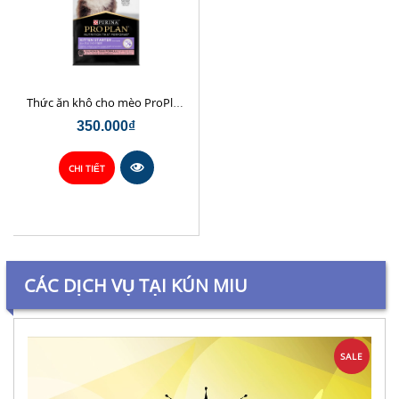
Thức ăn khô cho mèo ProPlan Kitten Starter
350.000₫
CHI TIẾT
CÁC DỊCH VỤ TẠI KÚN MIU
SALE