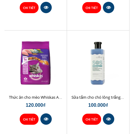
CHI TIẾT
CHI TIẾT
Thức ăn cho mèo Whiskas Adult Cá Thu (wact)
Sữa tắm cho chó lông trắng SOS 530ml (sosxd)
120.000₫
100.000₫
CHI TIẾT
CHI TIẾT