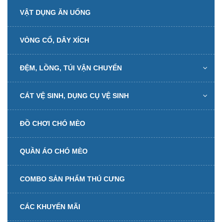
VẬT DỤNG ĂN UỐNG
VÒNG CỔ, DÂY XÍCH
ĐỆM, LỒNG, TÚI VẬN CHUYỂN
CÁT VỆ SINH, DỤNG CỤ VỆ SINH
ĐỒ CHƠI CHÓ MÈO
QUẦN ÁO CHÓ MÈO
COMBO SẢN PHẨM THÚ CƯNG
CÁC KHUYẾN MÃI