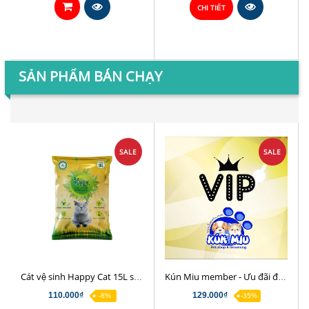
CHI TIẾT
SẢN PHẨM BÁN CHẠY
SALE
SALE
Cát vệ sinh Happy Cat 15L siêu khử mùi và kháng khuẩn
Kún Miu member - Ưu đãi đặc biệt cho quý khách hàng
110.000₫
129.000₫
-8%
-35%