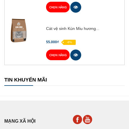
CHỌN HÀNG
Cát vệ sinh Kún Miu hương...
55.000₫
-8%
CHỌN HÀNG
TIN KHUYẾN MÃI
MẠNG XÃ HỘI