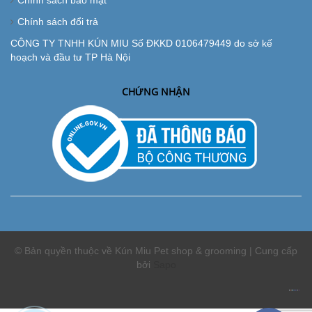
Chính sách bảo mật
Chính sách đổi trả
CÔNG TY TNHH KÚN MIU Số ĐKKD 0106479449 do sở kế
hoạch và đầu tư TP Hà Nội
CHỨNG NHẬN
© Bản quyền thuộc về Kún Miu Pet shop & grooming | Cung cấp
bởi
Sapo