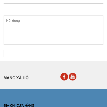
GỬI
MẠNG XÃ HỘI
ĐỊA CHỈ CỬA HÀNG