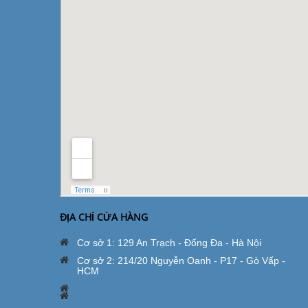
ĐỊA CHỈ CỬA HÀNG
Cơ sở 1: 129 An Trạch - Đống Đa - Hà Nội
Cơ sở 2: 214/20 Nguyễn Oanh - P17 - Gò Vấp -
HCM