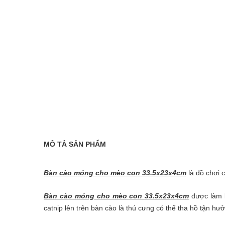
MÔ TẢ SẢN PHẨM
Bàn cào móng cho mèo con 33.5x23x4cm
là đồ chơi 
Bàn cào móng cho mèo con 33.5x23x4cm
được làm b
catnip lên trên bàn cào là thú cưng có thể tha hồ tận hư