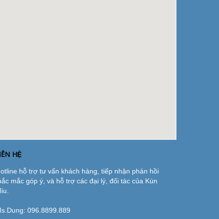
IÊN HỆ
otline hỗ trợ tư vấn khách hàng, tiếp nhận phản hồi
hắc mắc góp ý, và hỗ trợ các đại lý, đối tác của Kún
iu.
s.Dung:
096.8899.889