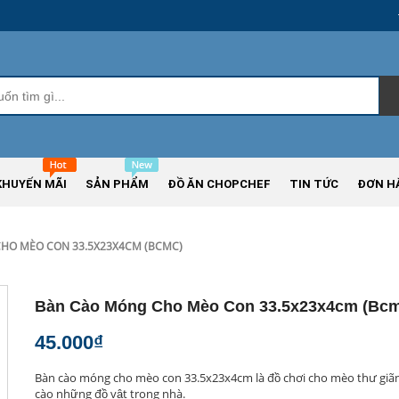
KHUYẾN MÃI
SẢN PHẨM
ĐỒ ĂN CHOPCHEF
TIN TỨC
ĐƠN H
HO MÈO CON 33.5X23X4CM (BCMC)
Bàn Cào Móng Cho Mèo Con 33.5x23x4cm (bc
45.000₫
Bàn cào móng cho mèo con 33.5x23x4cm là đồ chơi cho mèo thư giãn,
cào những đồ vật trong nhà.