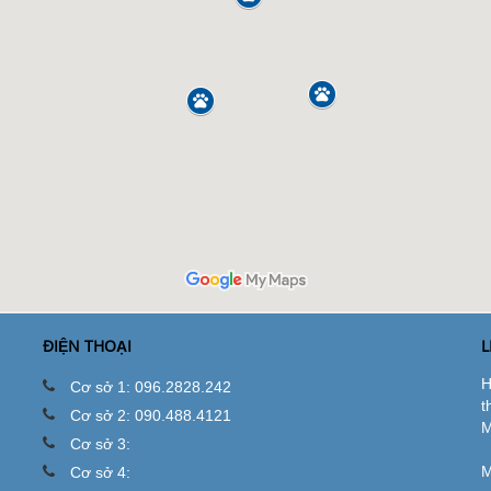
ĐIỆN THOẠI
L
H
Cơ sở 1: 096.2828.242
t
Cơ sở 2: 090.488.4121
M
Cơ sở 3:
M
Cơ sở 4: