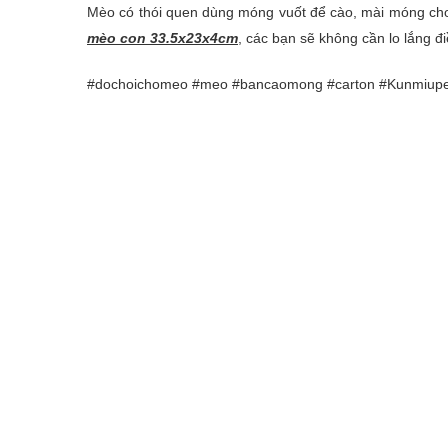
Mèo có thói quen dùng móng vuốt để cào, mài móng cho 
mèo con 33.5x23x4cm
, các bạn sẽ không cần lo lắng đ
#dochoichomeo #meo #bancaomong #carton #Kunmiup