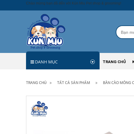
Chào mừng bạn đã đến với Kún Miu Pet shop & grooming!
DANH MỤC
TRANG CHỦ
TRANG CHỦ
TẤT CẢ SẢN PHẨM
BÀN CÀO MÓNG C