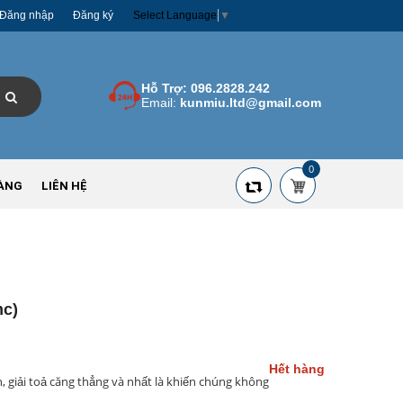
Đăng nhập
Đăng ký
Select Language
▼
Hỗ Trợ:
096.2828.242
Email:
kunmiu.ltd@gmail.com
0
ÀNG
LIÊN HỆ
mc)
Hết hàng
 giải toả căng thẳng và nhất là khiến chúng không