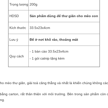
Trọng lượng
200g
HDSD
Sản phẩm dùng để thư giãn cho mèo con
Kích thước
33.5x23x4cm
Lưu ý
Để ở nơi khô ráo, thoáng mát
- 1 bàn cào 33.5x23x4cm
Quy cách
- 1 gói catnip tặng kèm
cho mèo thư giãn, giải toả căng thẳng và nhất là khiến chúng không cào
ằng carton, rất thân thiện với môi trường. Bên trong sản phẩm còn c
ởng.