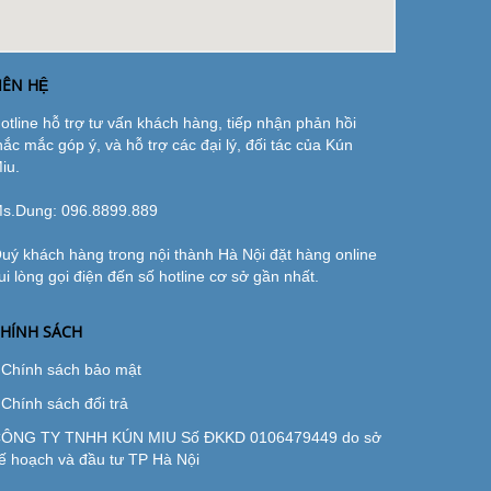
IÊN HỆ
otline hỗ trợ tư vấn khách hàng, tiếp nhận phản hồi
hắc mắc góp ý, và hỗ trợ các đại lý, đối tác của Kún
iu.
s.Dung:
096.8899.889
uý khách hàng trong nội thành Hà Nội đặt hàng online
ui lòng gọi điện đến số hotline cơ sở gần nhất.
HÍNH SÁCH
Chính sách bảo mật
Chính sách đổi trả
ÔNG TY TNHH KÚN MIU Số ĐKKD 0106479449 do sở
ế hoạch và đầu tư TP Hà Nội