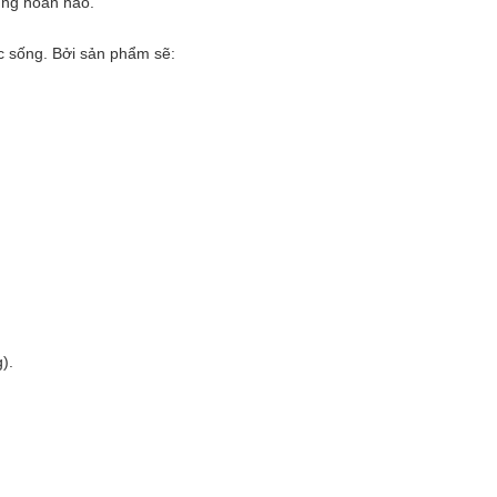
ụng hoàn hảo.
ức sống. Bởi sản phẩm sẽ:
).