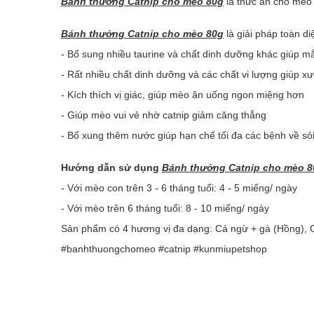
Bánh thưởng Catnip cho mèo 80g
là thức ăn cho mèo 
Bánh thưởng Catnip cho mèo 80g
là giải pháp toàn d
- Bổ sung nhiều taurine và chất dinh dưỡng khác giúp 
- Rất nhiều chất dinh dưỡng và các chất vi lượng giúp 
- Kích thích vị giác, giúp mèo ăn uống ngon miệng hơn
- Giúp mèo vui vẻ nhờ catnip giảm căng thẳng
- Bổ xung thêm nước giúp hạn chế tối đa các bệnh về sỏi 
Hướng dẫn sử dụng
Bánh thưởng Catnip cho mèo 8
- Với mèo con trên 3 - 6 tháng tuổi: 4 - 5 miếng/ ngày
- Với mèo trên 6 tháng tuổi: 8 - 10 miếng/ ngày
Sản phẩm có 4 hương vị đa dạng: Cá ngừ + gà (Hồng), C
#banhthuongchomeo #catnip #kunmiupetshop