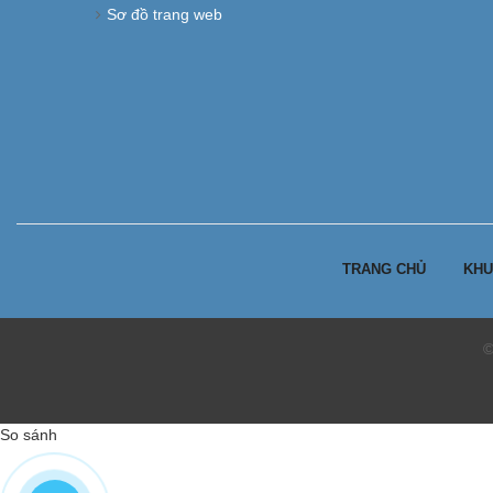
Sơ đồ trang web
TRANG CHỦ
KHU
©
So sánh