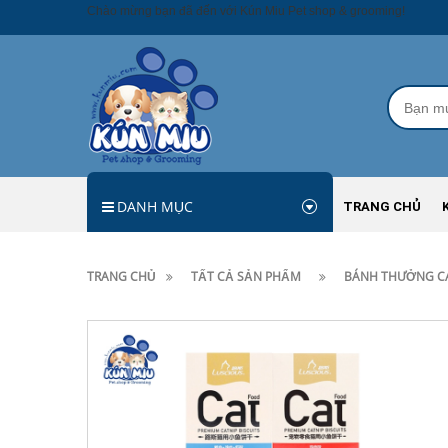
Chào mừng bạn đã đến với Kún Miu Pet shop & grooming!
DANH MỤC
TRANG CHỦ
TRANG CHỦ
TẤT CẢ SẢN PHẨM
BÁNH THƯỞNG CA