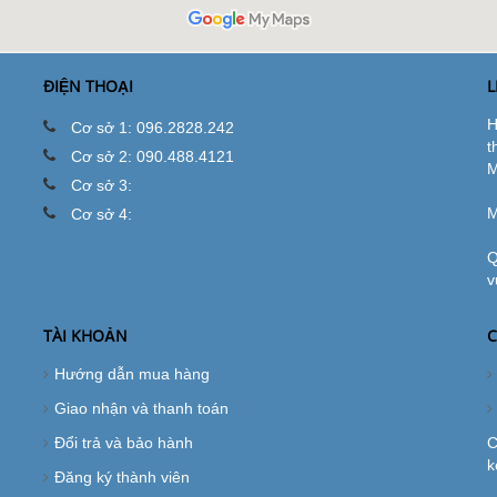
ĐIỆN THOẠI
L
H
Cơ sở 1: 096.2828.242
t
Cơ sở 2: 090.488.4121
M
Cơ sở 3:
M
Cơ sở 4:
Q
v
TÀI KHOẢN
C
Hướng dẫn mua hàng
Giao nhận và thanh toán
Đổi trả và bảo hành
C
k
Đăng ký thành viên