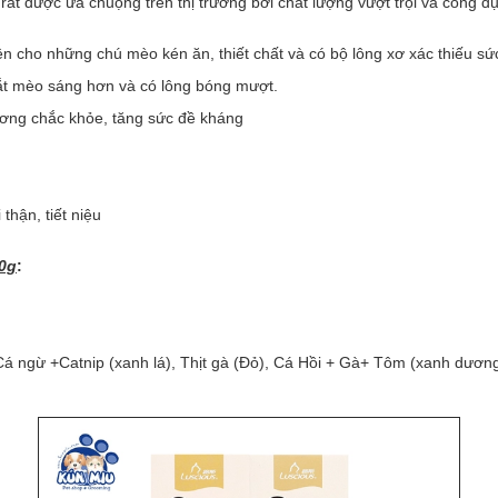
rất được ưa chuộng trên thị trường bởi chất lượng vượt trội và công d
iện cho những chú mèo kén ăn, thiết chất và có bộ lông xơ xác thiếu s
mắt mèo sáng hơn và có lông bóng mượt.
xương chắc khỏe, tăng sức đề kháng
thận, tiết niệu
0g
:
á ngừ +Catnip (xanh lá), Thịt gà (Đỏ), Cá Hồi + Gà+ Tôm (xanh dương