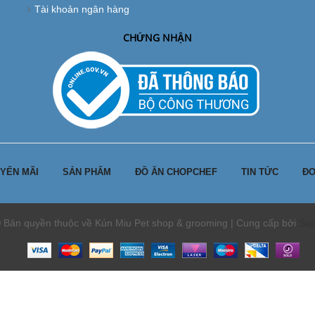
Tài khoản ngân hàng
CHỨNG NHẬN
YẾN MÃI
SẢN PHẨM
ĐỒ ĂN CHOPCHEF
TIN TỨC
ĐƠ
 Bản quyền thuộc về Kún Miu Pet shop & grooming | Cung cấp bởi
Sa