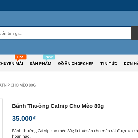
KHUYẾN MÃI
SẢN PHẨM
ĐỒ ĂN CHOPCHEF
TIN TỨC
ĐƠN H
TNIP CHO MÈO 80G
Bánh Thưởng Catnip Cho Mèo 80g
35.000₫
Bánh thưởng Catnip cho mèo 80g là thức ăn cho mèo rất được ưa chu
hoàn hảo.