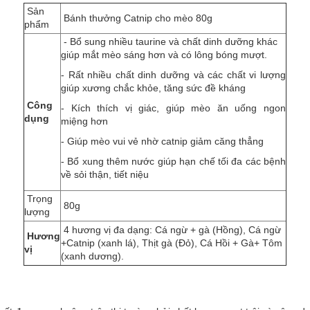
Sản
Bánh thưởng Catnip cho mèo 80g
phẩm
- Bổ sung nhiều taurine và chất dinh dưỡng khác
giúp mắt mèo sáng hơn và có lông bóng mượt.
- Rất nhiều chất dinh dưỡng và các chất vi lượng
giúp xương chắc khỏe, tăng sức đề kháng
Công
- Kích thích vị giác, giúp mèo ăn uống ngon
dụng
miệng hơn
- Giúp mèo vui vẻ nhờ catnip giảm căng thẳng
- Bổ xung thêm nước giúp hạn chế tối đa các bệnh
về sỏi thận, tiết niệu
Trọng
80g
lượng
4 hương vị đa dạng: Cá ngừ + gà (Hồng), Cá ngừ
Hương
+Catnip (xanh lá), Thịt gà (Đỏ), Cá Hồi + Gà+ Tôm
vị
(xanh dương).