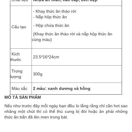
- Khay thức ăn tháo rời
- Nắp hộp thức ăn
- Hộp chứa thức ăn
Cấu tạo
(Khay thức ăn tháo rời và nắp hộp thức ăn
cùng màu)
Kích
23.5*16*24
cm
thước
Trọng
300g
lượng
Màu sắc
2 màu: xanh dương và hồng
MÔ TẢ SẢN PHẨM
Nếu như trước đây mỗi ngày bạn đều lo lắng rằng chỉ cần hơi sao
nhãng một chút thì có thể thú cưng bị đói hoặc ăn phải những
thức ăn
bẩn đã lên men trong bát.