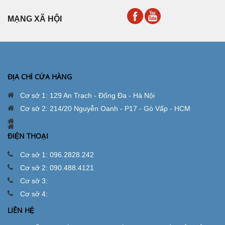
MẠNG XÃ HỘI
ĐỊA CHỈ CỬA HÀNG
Cơ sở 1: 129 An Trạch - Đống Đa - Hà Nội
Cơ sở 2: 214/20 Nguyễn Oanh - P17 - Gò Vấp - HCM
ĐIỆN THOẠI
Cơ sở 1: 096.2828.242
Cơ sở 2: 090.488.4121
Cơ sở 3:
Cơ sở 4:
LIÊN HỆ