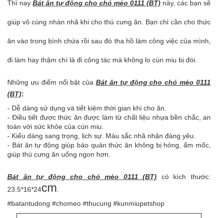
Thì nay
Bát ăn tự động cho chó mèo 0111 (BT)
này, các bạn sẽ
giúp vô cùng nhàn nhã khi cho thú cưng ăn. Bạn chỉ cần cho thức
ăn vào trong bình chứa rồi sau đó tha hồ làm công việc của mình,
đi làm hay thậm chí là đi công tác mà không lo cún miu bị đói.
Những ưu điểm nổi bật của
Bát ăn tự động cho chó mèo 0111
(BT)
:
- Dễ dàng sử dụng và tiết kiệm thời gian khi cho ăn.
- Điều tiết được thức ăn được làm từ chất liệu nhựa bền chắc, an
toàn với sức khỏe của cún miu.
- Kiểu dáng sang trọng, lịch sự. Màu sắc nhã nhặn đáng yêu.
- Bát ăn tự động giúp bảo quản thức ăn không bị hỏng, ẩm mốc,
giúp thú cưng ăn uống ngon hơn.
Bát ăn tự động cho chó mèo 0111 (BT)
có kích thước:
cm
23.5*16*24
.
#batantudong #chomeo #thucung #kunmiupetshop