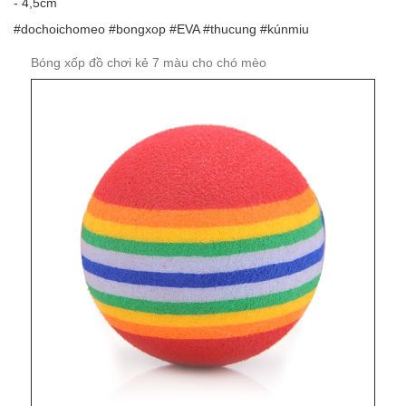
- 4,5cm
#dochoichomeo #bongxop #EVA #thucung #kúnmiu
Bóng xốp đồ chơi kẻ 7 màu cho chó mèo