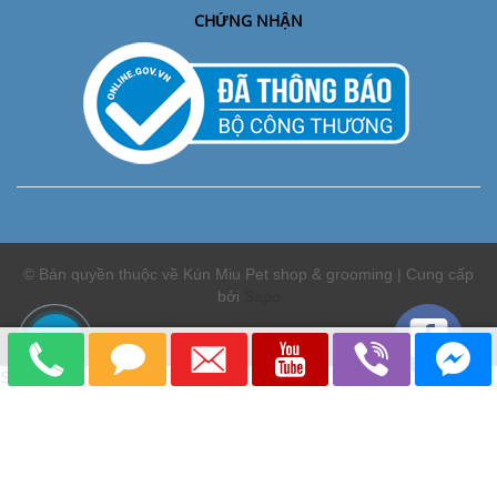
CHỨNG NHẬN
© Bản quyền thuộc về Kún Miu Pet shop & grooming | Cung cấp
bởi
Sapo
So sánh