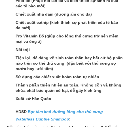
Peptide (Phục hồi làn da và kích thích sự sinh ra của
các tế bào mới)
Chiết xuất nha đam (dưỡng ẩm cho da)
Chiết xuất catnip (kích thích sự phát triển của tế bào
da mới)
Pro Vitamin B5 (giúp cho lông thú cưng trở nên mềm
mại và óng ả)
Nổi trội
Tiện lợi, dễ dàng vệ sinh toàn thân hay bất cứ bộ phận
nào trên cơ thể thú cưng (đặc biệt với thú cưng sợ
nước hay lười tắm)
Sử dụng các chiết xuất hoàn toàn tự nhiên
Thành phần thiên nhiên an toàn. Không cồn và không
chứa chất bảo quản có hại, dễ gây kích ứng.
Xuất xứ Hàn Quốc
HDSD
Bọt tắm khô dưỡng lông cho thú cưng
Waterless Bubble Shampoo
: