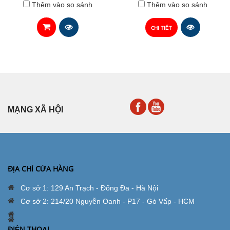
Thêm vào so sánh
Thêm vào so sánh
CHI TIẾT
MẠNG XÃ HỘI
ĐỊA CHỈ CỬA HÀNG
Cơ sở 1: 129 An Trạch - Đống Đa - Hà Nội
Cơ sở 2: 214/20 Nguyễn Oanh - P17 - Gò Vấp - HCM
ĐIỆN THOẠI