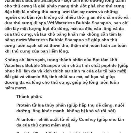
Waterless Bubble Shampoo - Bọt tắm khô dưỡng lông dành
cho thú cưng là giải pháp mang tính đột phá cho thú cưng,
đặc biệt là những thú cưng lười tắm,sợ nước và những
người chủ bận rộn không có nhiều thời gian để chăm sóc và
đưa thú cưng đi spa.Với Waterless Bubble Shampoo, bạn chỉ
cần lấy một lượng bọt đủ dùng, mát xa đều vào lông và da
của thú cưng, và lau khô bằng khăn mà không cần tắm lại
bằng nước Waterless Bubble Shampoo sẽ giúp cho thú
cưng luôn sạch sẽ và thơm tho, thậm chí hoàn toàn an toàn
khi thú cưng của bạn liếm lông.
Không chỉ làm sạch, trong thành phần của Bọt tắm khô
Waterless Bubble Shampoo còn chứa tinh chất peptide (giúp
phục hồi làn da và kích thích sự sinh ra của các tế bào mới)
đắt giá và vitamin B5, tinh chất rau má, cỏ bạc hà giúp
dưỡng da và lông cho thú cưng, giúp bộ lông luôn luôn
mềm mượt.
Thành phần:
Protein từ lụa thủy phân (giúp hấp thụ dễ dàng, nuôi
dưỡng lông khỏe mạnh, không bị khô và rối bời)
Allantoin - chiết xuất từ rễ cây Comfrey (giúp cho làn
da của thú cưng mềm mại)