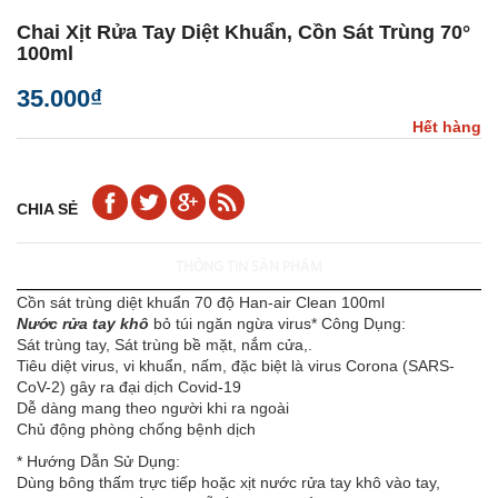
Chai Xịt Rửa Tay Diệt Khuẩn, Cồn Sát Trùng 70°
100ml
35.000₫
Hết hàng
CHIA SẺ
THÔNG TIN SẢN PHẨM
Cồn sát trùng diệt khuẩn 70 độ Han-air Clean 100ml
Nước rửa tay khô
bỏ túi ngăn ngừa virus* Công Dụng:
Sát trùng tay, Sát trùng bề mặt, nắm cửa,.
Tiêu diệt virus, vi khuẩn, nấm, đặc biệt là virus Corona (SARS-
CoV-2) gây ra đại dịch Covid-19
Dễ dàng mang theo người khi ra ngoài
Chủ động phòng chống bệnh dịch
* Hướng Dẫn Sử Dụng:
Dùng bông thấm trực tiếp hoặc xịt nước rửa tay khô vào tay,