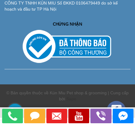
CÔNG TY TNHH KÚN MIU Số ĐKKD 0106479449 do sở kế
hoạch và đầu tư TP Hà Nội
CHỨNG NHẬN
© Bản quyền thuộc về Kún Miu Pet shop & grooming | Cung cấp
bởi
Sapo
So sánh