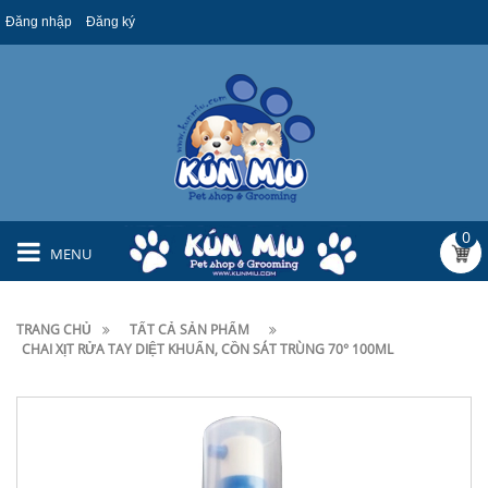
Đăng nhập
Đăng ký
0
MENU
TRANG CHỦ
TẤT CẢ SẢN PHẨM
CHAI XỊT RỬA TAY DIỆT KHUẨN, CỒN SÁT TRÙNG 70° 100ML