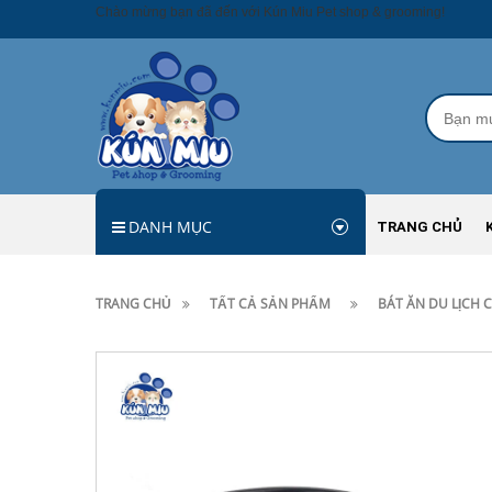
Chào mừng bạn đã đến với Kún Miu Pet shop & grooming!
DANH MỤC
TRANG CHỦ
TRANG CHỦ
TẤT CẢ SẢN PHẨM
BÁT ĂN DU LỊCH