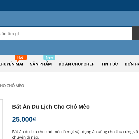
KHUYẾN MÃI
SẢN PHẨM
ĐỒ ĂN CHOPCHEF
TIN TỨC
ĐƠN H
 CHO CHÓ MÈO
Bát Ăn Du Lịch Cho Chó Mèo
25.000₫
Bát ăn du lịch cho chó mèo là một vật dụng ăn uống cho thú cưng vô
chuyến đi nào.