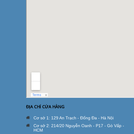
ĐỊA CHỈ CỬA HÀNG
Cơ sở 1: 129 An Trạch - Đống Đa - Hà Nội
Cơ sở 2: 214/20 Nguyễn Oanh - P17 - Gò Vấp -
HCM