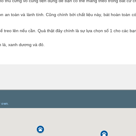
o thú cưng vô cùng tiện dụng để bạn có thể mang theo trong bất cứ c
con an toàn và lành tính. Cũng chính bởi chất liệu này, bát hoàn toàn 
reo lên nếu cần. Quả thật đây chính là sự lựa chọn số 1 cho các bạn t
 lá, xanh dương và đỏ.