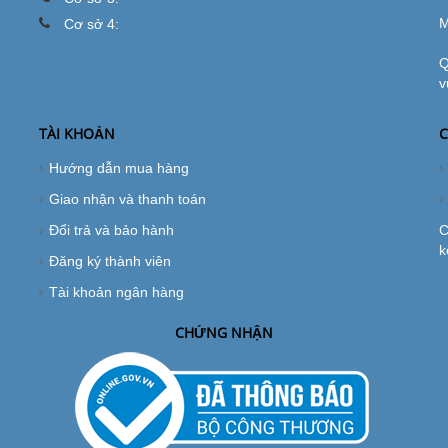
M
Cơ sở 4:
Q
v
TÀI KHOẢN
C
Hướng dẫn mua hàng
Giao nhận và thanh toán
Đổi trả và bảo hành
C
k
Đăng ký thành viên
Tài khoản ngân hàng
CHỨNG NHẬN