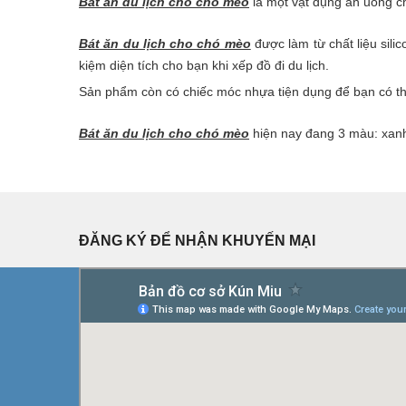
Bát ăn du lịch cho chó mèo
là một vật dụng ăn uống ch
Bát ăn du lịch cho chó mèo
được làm từ chất liệu sili
kiệm diện tích cho bạn khi xếp đồ đi du lịch.
Sản phẩm còn có chiếc móc nhựa tiện dụng để bạn có thể t
Bát ăn du lịch cho chó mèo
hiện nay đang 3 màu: xanh
ĐĂNG KÝ ĐỂ NHẬN KHUYẾN MẠI