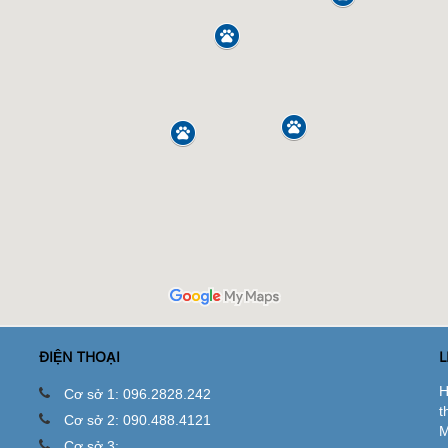
ĐIỆN THOẠI
L
H
Cơ sở 1: 096.2828.242
t
Cơ sở 2: 090.488.4121
M
Cơ sở 3: