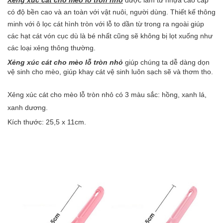
Xẻng xúc cát cho mèo lỗ tròn nhỏ
được làm từ nhựa cao cấp
có độ bền cao và an toàn với vật nuôi, người dùng. Thiết kế thông
minh với ô lọc cát hình tròn với lỗ to dần từ trong ra ngoài giúp
các hạt cát vón cục dù là bé nhất cũng sẽ không bị lọt xuống như
các loại xẻng thông thường.
Xẻng xúc cát cho mèo lỗ tròn nhỏ
giúp chúng ta dễ dàng
dọn
vệ sinh
cho mèo, giúp
khay cát vệ sinh
luôn sạch sẽ và thơm tho.
Xẻng xúc cát cho mèo lỗ tròn nhỏ có 3 màu sắc: hồng, xanh lá,
xanh dương.
Kích thước: 25,5 x 11cm.