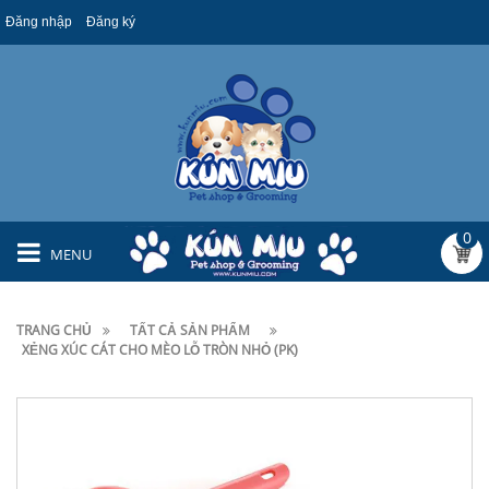
Đăng nhập
Đăng ký
0
MENU
TRANG CHỦ
TẤT CẢ SẢN PHẨM
XẺNG XÚC CÁT CHO MÈO LỖ TRÒN NHỎ (PK)