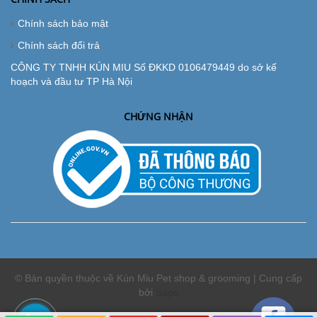
Chính sách bảo mật
Chính sách đổi trả
CÔNG TY TNHH KÚN MIU Số ĐKKD 0106479449 do sở kế
hoạch và đầu tư TP Hà Nội
CHỨNG NHẬN
© Bản quyền thuộc về Kún Miu Pet shop & grooming | Cung cấp
bởi
Sapo