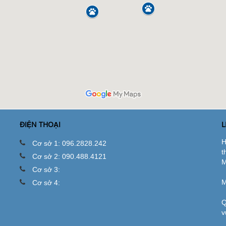
ĐIỆN THOẠI
L
H
Cơ sở 1: 096.2828.242
t
Cơ sở 2: 090.488.4121
M
Cơ sở 3:
M
Cơ sở 4:
Q
v