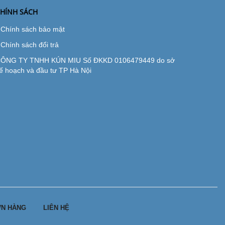
HÍNH SÁCH
Chính sách bảo mật
Chính sách đổi trả
ÔNG TY TNHH KÚN MIU Số ĐKKD 0106479449 do sở
ế hoạch và đầu tư TP Hà Nội
N HÀNG
LIÊN HỆ