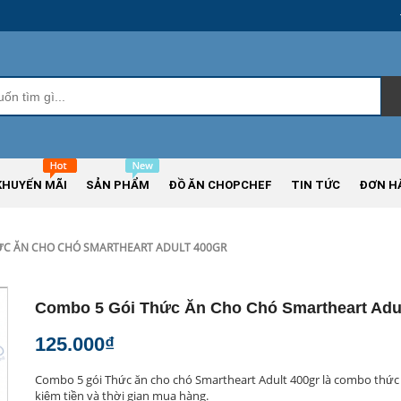
KHUYẾN MÃI
SẢN PHẨM
ĐỒ ĂN CHOPCHEF
TIN TỨC
ĐƠN H
ỨC ĂN CHO CHÓ SMARTHEART ADULT 400GR
Combo 5 Gói Thức Ăn Cho Chó Smartheart Adul
125.000₫
Combo 5 gói Thức ăn cho chó Smartheart Adult 400gr là combo thức ă
kiệm tiền và thời gian mua hàng.