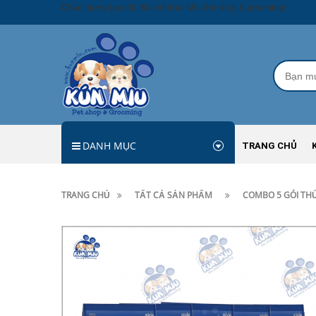
Chào mừng bạn đã đến với Kún Miu Pet shop & grooming!
DANH MỤC
TRANG CHỦ
TRANG CHỦ
TẤT CẢ SẢN PHẨM
COMBO 5 GÓI TH