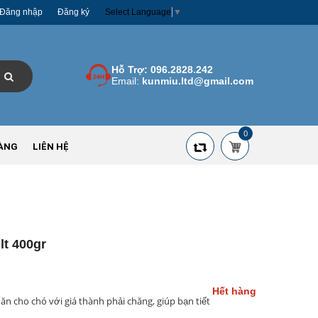
Đăng nhập
Đăng ký
Select Language
▼
Hỗ Trợ:
096.2828.242
Email:
kunmiu.ltd@gmail.com
0
ÀNG
LIÊN HỆ
t 400gr
Hết hàng
n cho chó với giá thành phải chăng, giúp bạn tiết