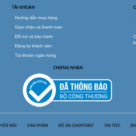
TÀI KHOẢN
C
Hướng dẫn mua hàng
Giao nhận và thanh toán
Đổi trả và bảo hành
C
k
Đăng ký thành viên
Tài khoản ngân hàng
CHỨNG NHẬN
YẾN MÃI
SẢN PHẨM
ĐỒ ĂN CHOPCHEF
TIN TỨC
ĐƠ