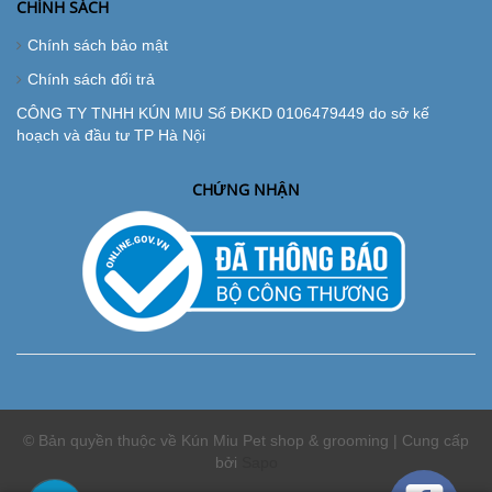
CHÍNH SÁCH
Chính sách bảo mật
Chính sách đổi trả
CÔNG TY TNHH KÚN MIU Số ĐKKD 0106479449 do sở kế
hoạch và đầu tư TP Hà Nội
CHỨNG NHẬN
© Bản quyền thuộc về Kún Miu Pet shop & grooming | Cung cấp
bởi
Sapo