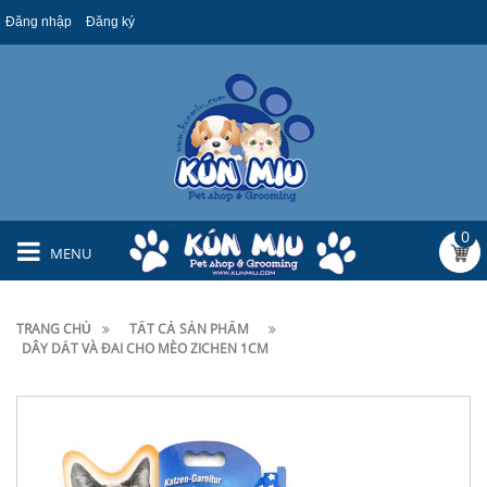
Đăng nhập
Đăng ký
0
MENU
TRANG CHỦ
TẤT CẢ SẢN PHẨM
DÂY DẮT VÀ ĐAI CHO MÈO ZICHEN 1CM