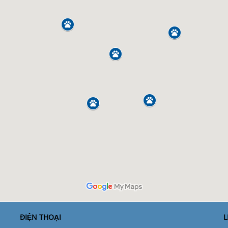
ĐIỆN THOẠI
L