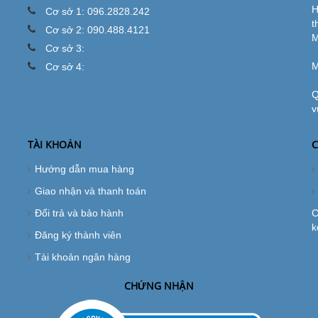
H
Cơ sở 1: 096.2828.242
t
Cơ sở 2: 090.488.4121
M
Cơ sở 3:
M
Cơ sở 4:
Q
v
TÀI KHOẢN
C
Hướng dẫn mua hàng
Giao nhận và thanh toán
Đổi trả và bảo hành
C
k
Đăng ký thành viên
Tài khoản ngân hàng
CHỨNG NHẬN