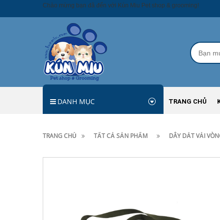
Chào mừng bạn đã đến với Kún Miu Pet shop & grooming!
DANH MỤC
TRANG CHỦ
TRANG CHỦ
TẤT CẢ SẢN PHẨM
DÂY DẮT VẢI VÒN