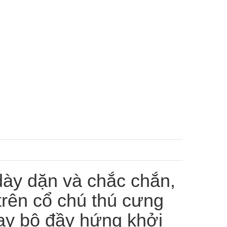
 dày dặn và chắc chắn,
trên cổ chú thú cưng
ạy bộ đầy hứng khởi