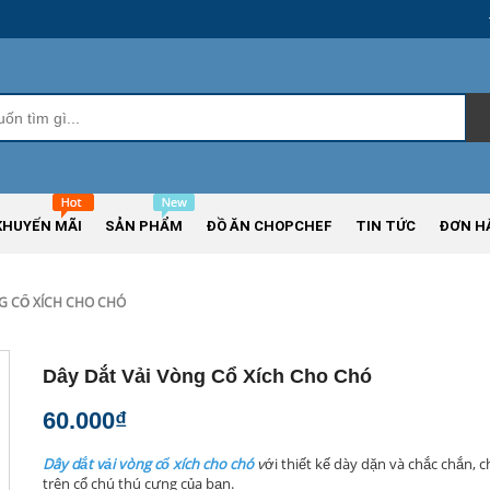
KHUYẾN MÃI
SẢN PHẨM
ĐỒ ĂN CHOPCHEF
TIN TỨC
ĐƠN H
G CỔ XÍCH CHO CHÓ
Dây Dắt Vải Vòng Cổ Xích Cho Chó
60.000₫
Dây dắt vải vòng cổ xích cho chó
v
ới thiết kế dày dặn và chắc chắn, 
trên cổ chú thú cưng của bạn.