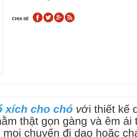
CHIA SẺ
ổ xích cho chó
v
ới thiết kế
nằm thật gọn gàng và êm ái 
 mọi chuyến đi dạo hoặc ch