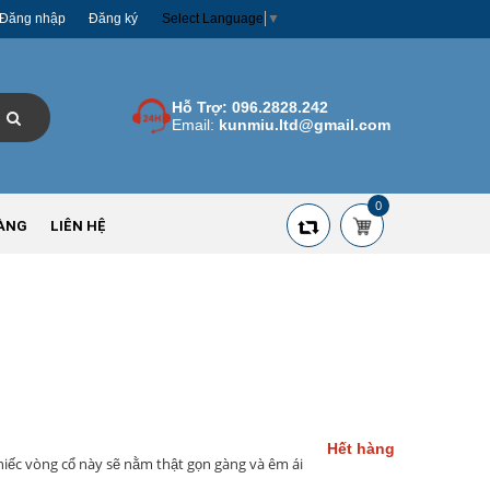
Đăng nhập
Đăng ký
Select Language
▼
Hỗ Trợ:
096.2828.242
Email:
kunmiu.ltd@gmail.com
0
ÀNG
LIÊN HỆ
Hết hàng
chiếc vòng cổ này sẽ nằm thật gọn gàng và êm ái