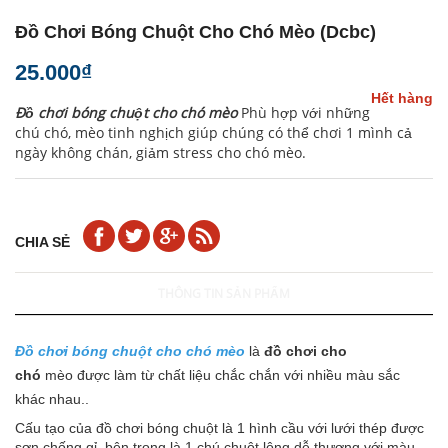
Đồ Chơi Bóng Chuột Cho Chó Mèo (dcbc)
25.000₫
Hết hàng
Đồ chơi bóng chuột cho chó mèo
Phù hợp với những
chú chó, mèo tinh nghịch giúp chúng có thể chơi 1 mình cả
ngày không chán, giảm stress cho chó mèo.
CHIA SẺ
THÔNG TIN SẢN PHẨM
Đồ chơi bóng chuột
cho chó mèo
là
đồ chơi cho
chó
mèo được làm từ chất liệu chắc chắn với nhiều màu sắc
khác nhau..
Cấu tạo của đồ chơi bóng chuột là 1 hình cầu với lưới thép được
sơn chống gỉ, bên trong là 1 chú chuột lông dễ thương với màu