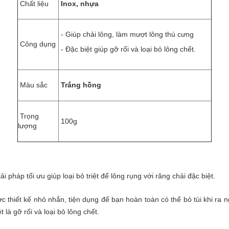
Chất liệu
Inox, nhựa
- G
iúp chải lông, làm mượt lông thú cưng
Công dụng
- Đ
ặc biệt giúp gỡ rối và loại bỏ lông chết.
Màu sắc
Trắng hồng
Trọng
100g
lượng
iải pháp tối ưu giúp loại bỏ triệt để lông rụng với răng chải đặc biệt.
 thiết kế nhỏ nhắn, tiện dụng để bạn hoàn toàn có thể bỏ túi khi ra n
 là gỡ rối và loại bỏ lông chết.