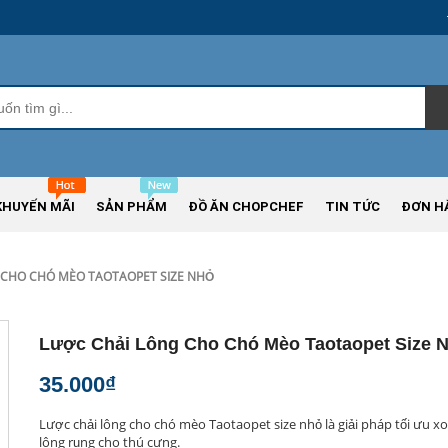
KHUYẾN MÃI
SẢN PHẨM
ĐỒ ĂN CHOPCHEF
TIN TỨC
ĐƠN H
 CHO CHÓ MÈO TAOTAOPET SIZE NHỎ
Lược Chải Lông Cho Chó Mèo Taotaopet Size 
35.000₫
Lược chải lông cho chó mèo Taotaopet size nhỏ là giải pháp tối ưu xoá
lông rụng cho thú cưng.