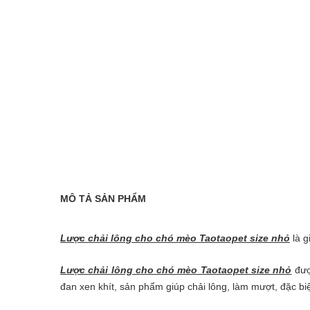
MÔ TẢ SẢN PHẨM
Lược chải lông cho chó mèo Taotaopet size nhỏ
là g
Lược chải lông cho chó mèo Taotaopet size nhỏ
được
đan xen khít, sản phẩm giúp chải lông, làm mượt, đặc biệt