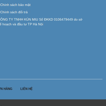
Chính sách bảo mật
Chính sách đổi trả
ÔNG TY TNHH KÚN MIU Số ĐKKD 0106479449 do sở
ế hoạch và đầu tư TP Hà Nội
N HÀNG
LIÊN HỆ