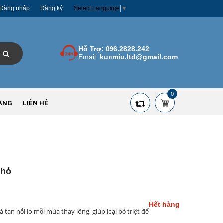
Đăng nhập
Đăng ký
Select Language
▼
Hỗ Trợ:
096.2828.242
Email:
kunmiu.ltd@gmail.com
0
ÀNG
LIÊN HỆ
Nhỏ
Hết hàng
 tan nỗi lo mỗi mùa thay lông, giúp loại bỏ triệt để