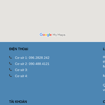
ĐIỆN THOẠI
L
H
Cơ sở 1: 096.2828.242
t
Cơ sở 2: 090.488.4121
M
Cơ sở 3:
M
Cơ sở 4:
Q
v
TÀI KHOẢN
C