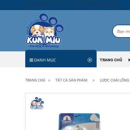
Chào mừng bạn đã đến với Kún Miu Pet shop & grooming!
DANH MỤC
TRANG CHỦ
TRANG CHỦ
TẤT CẢ SẢN PHẨM
LƯỢC CHẢI LÔNG