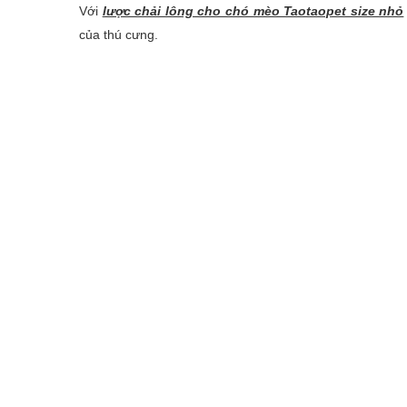
Với
lược chải lông cho chó mèo Taotaopet size nhỏ
của thú cưng.