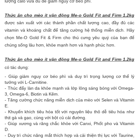
lượng calo vừa đủ để giảm nguy cơ béo phì.
Thức ăn cho mèo ít vận động Me-o Gold Fit and Firm 1.2kg
được sản xuất với các thành phần chất lượng cao, đầy đủ các
vitamin và khoáng chất để tăng cường hệ thống miễn dịch. Hãy
chọn Me-O Gold Fit & Firm cho thú cưng yêu quý của bạn để
chúng sống lâu hơn, khỏe mạnh hơn và hạnh phúc hơn.
Thức ăn cho mèo ít vận động Me-o Gold Fit and Firm 1.2kg
có tác dụng:
- Giúp giảm nguy cơ béo phì và duy trì trọng lượng cơ thể lý
tưởng với L-Carnitine.
- Thúc đẩy làn da khỏe mạnh và lớp lông sáng bóng với Omega-
3, Omega-6, Biotin và Kẽm.
- Tăng cường chức năng miễn dịch của mèo với Selen và Vitamin
E.
- Khuyến khích tiêu hóa tốt với nguyên liệu thô dễ tiêu hóa như
thịt gà và gạo, cùng với bột củ cải đường.
- Giúp xương và răng chắc khỏe với Canxi, Phốt pho và Vitamin
D.
- Duy trì chức năng mắt thích hợp và cải thiện thị lực với Taurine,