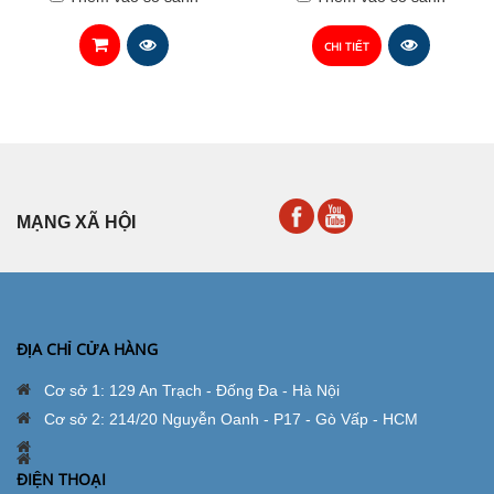
CHI TIẾT
MẠNG XÃ HỘI
ĐỊA CHỈ CỬA HÀNG
Cơ sở 1: 129 An Trạch - Đống Đa - Hà Nội
Cơ sở 2: 214/20 Nguyễn Oanh - P17 - Gò Vấp - HCM
ĐIỆN THOẠI