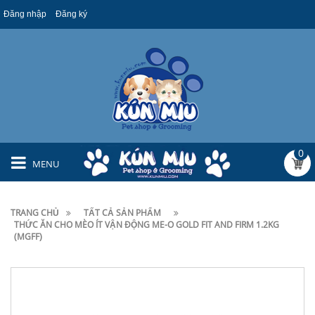
Đăng nhập
Đăng ký
0
MENU
TRANG CHỦ
TẤT CẢ SẢN PHẨM
THỨC ĂN CHO MÈO ÍT VẬN ĐỘNG ME-O GOLD FIT AND FIRM 1.2KG
(MGFF)