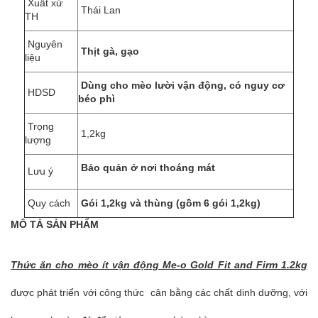
Xuất xứ
Thái Lan
TH
Nguyên
Thịt gà, gạo
liệu
Dùng cho mèo lười vận động, có nguy cơ
HDSD
béo phì
Trọng
1,2kg
lượng
Bảo quản ở nơi thoáng mát
Lưu ý
Quy cách
Gói 1,2kg và thùng (gồm 6 gói 1,2kg)
MÔ TẢ SẢN PHẨM
Thức ăn cho mèo ít vận động Me-o Gold Fit and Firm 1.2kg
được phát triển với công thức cân bằng các chất dinh dưỡng, với