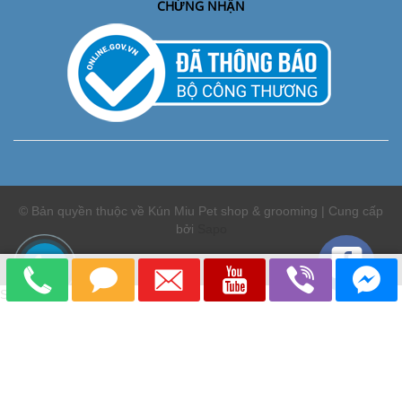
CHỨNG NHẬN
© Bản quyền thuộc về Kún Miu Pet shop & grooming | Cung cấp
bởi
Sapo
So sánh