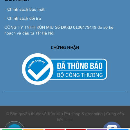
Chính sách bảo mật
Chính sách đổi trả
CÔNG TY TNHH KÚN MIU Số ĐKKD 0106479449 do sở kế
hoạch và đầu tư TP Hà Nội
CHỨNG NHẬN
© Bản quyền thuộc về Kún Miu Pet shop & grooming | Cung cấp
bởi
Sapo