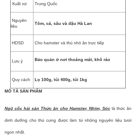
Xuất xứ
Trung Quốc
Nguyên
Tôm, cá, sâu và đậu Hà Lan
liệu
HDSD
Cho hamster và thú nhỏ ăn trực tiếp
Bảo quản ở nơi thoáng mát, khô ráo
Lưu ý
Quy cách
Lọ 100g, túi 400g, túi 1kg
MÔ TẢ SẢN PHẨM
Ngũ cốc hải sản Thức ăn cho Hamster, Nhím, Sóc
là thức ăn
dinh dưỡng cho thú cưng được làm từ những nguyên liệu tươi
ngon nhất.