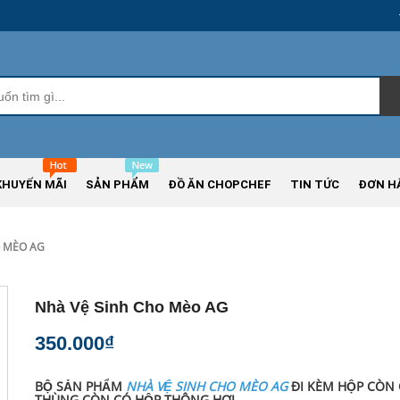
KHUYẾN MÃI
SẢN PHẨM
ĐỒ ĂN CHOPCHEF
TIN TỨC
ĐƠN H
O MÈO AG
Nhà Vệ Sinh Cho Mèo AG
350.000₫
BỘ SẢN PHẨM
NHÀ VỆ SINH CHO MÈO AG
ĐI KÈM HỘP CÒN 
THÙNG CÒN CÓ HỘP THÔNG HƠI