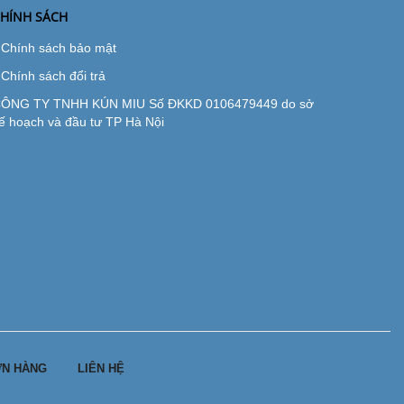
HÍNH SÁCH
Chính sách bảo mật
Chính sách đổi trả
ÔNG TY TNHH KÚN MIU Số ĐKKD 0106479449 do sở
ế hoạch và đầu tư TP Hà Nội
N HÀNG
LIÊN HỆ