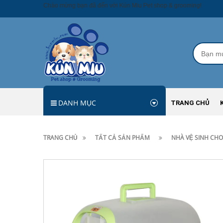
Chào mừng bạn đã đến với Kún Miu Pet shop & grooming!
DANH MỤC
TRANG CHỦ
TRANG CHỦ
TẤT CẢ SẢN PHẨM
NHÀ VỆ SINH CH