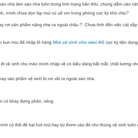
sàn nhà làm sàn nhà luôn trong tình trạng bẩn thỉu, chúng dẫm vào cát 
inh, mình chưa dọn kịp mùi xú uế om trong phòng cực kỳ khó chịu?
y rơi sản phẩm nặng nhẹ ra ngoài chậu ?. Chưa tính đến việc cát sắp 
èo kun miu đã nhập lô hàng
Nhà vệ sinh cho mèo AG
cực kỳ tiện dụng
 đi vệ sinh cho mèo mình nhập về có kiểu dáng bắt mắt, chất lượng nh
hay sản phẩm vệ sinh bị rơi vãi ra ngoài sàn nhà.
n có khay đựng phân, xẻng.
mình có thể để hạt hút mùi hay túi thơm vào đó cho thùng vệ sinh luô