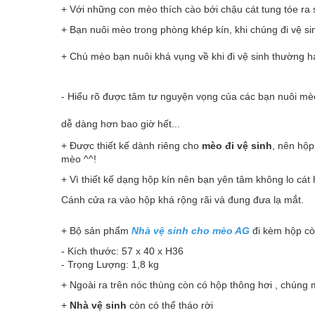
+ Với những con mèo thích cào bới
chậu cát
tung tóe ra 
+ Bạn nuôi mèo trong phòng khép kín, khi chúng đi vệ s
+ Chú mèo bạn nuôi khá vụng về khi đi vệ sinh thường ha
- Hiểu rõ được tâm tư nguyện vọng của các bạn nuôi m
dễ dàng hơn bao giờ hết...
+ Được thiết kế dành riêng cho
mèo đi vệ sinh
, nên hộp
mèo ^^!
+ Vì thiết kế dạng hộp kín nên bạn yên tâm không lo cát 
Cánh cửa ra vào hộp khá rộng rãi và đung đưa lạ mắt.
+ Bộ sản phẩm
Nhà vệ sinh cho mèo AG
đi kèm hộp cò
- Kích thước: 57 x 40 x H36
- Trọng Lượng: 1,8 kg
+ Ngoài ra trên nóc thùng còn có hộp thông hơi , chúng 
+
Nhà vệ sinh
còn có thể tháo rời