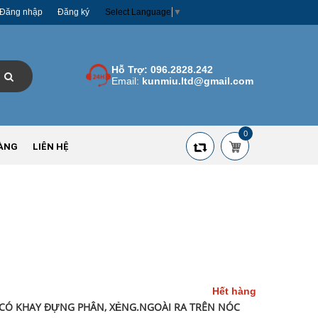
Đăng nhập
Đăng ký
Select Language
▼
Hỗ Trợ:
096.2828.242
Email:
kunmiu.ltd@gmail.com
0
ÀNG
LIÊN HỆ
Hết hàng
CÓ KHAY ĐỰNG PHÂN, XẺNG.NGOÀI RA TRÊN NÓC