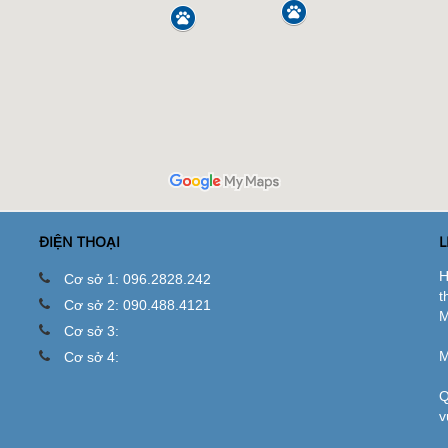
ĐIỆN THOẠI
L
H
Cơ sở 1: 096.2828.242
t
Cơ sở 2: 090.488.4121
M
Cơ sở 3:
M
Cơ sở 4:
Q
v