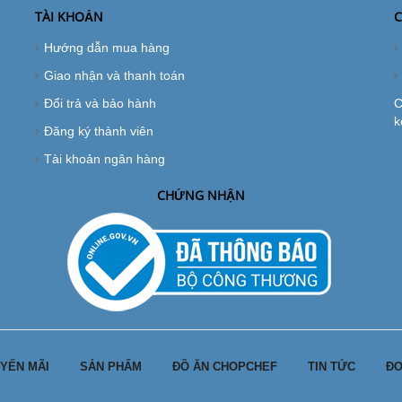
TÀI KHOẢN
C
Hướng dẫn mua hàng
Giao nhận và thanh toán
Đổi trả và bảo hành
C
k
Đăng ký thành viên
Tài khoản ngân hàng
CHỨNG NHẬN
YẾN MÃI
SẢN PHẨM
ĐỒ ĂN CHOPCHEF
TIN TỨC
ĐƠ