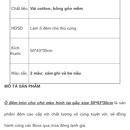
Chất liệu
Vải cotton, bông gòn mềm
HDSD
Làm ổ đệm cho thú cưng
Kích
50*43*30cm
thước
Màu sắc
2 màu: xám ghi và be nâu
MÔ TẢ SẢN PHẨM
Ổ đệm tròn cho chó mèo hình tai gấu size 50*43*30cm
là sản
phẩm đệm cao cấp với chất lượng vô cùng tuyệt vời, sẽ đồng
hành cùng các Boss qua mùa đông lạnh giá.