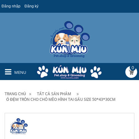
Đăng nhập
Đăng ký
0
MENU
TRANG CHỦ
TẤT CẢ SẢN PHẨM
Ổ ĐỆM TRÒN CHO CHÓ MÈO HÌNH TAI GẤU SIZE 50*43*30CM