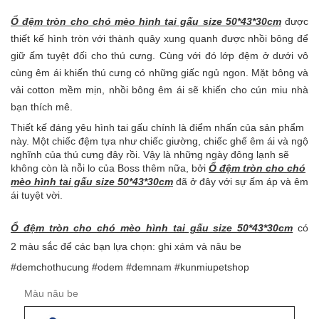
Ổ đệm tròn cho chó mèo hình tai gấu size 50*43*30cm
được
thiết kế hình tròn với thành quây xung quanh được nhồi bông để
giữ ấm tuyệt đối cho thú cưng. Cùng với đó lớp đệm ở dưới vô
cùng êm ái khiến thú cưng có những giấc ngủ ngon. Mặt bông và
vải cotton mềm mịn, nhồi bông êm ái sẽ khiến cho
cún miu
nhà
bạn thích mê.
Thiết kế đáng yêu hình tai gấu chính là điểm nhấn của sản phẩm
này. Một chiếc đệm tựa như chiếc giường, chiếc ghế êm ái và ngộ
nghĩnh của thú cưng đây rồi. Vậy là những ngày đông lạnh sẽ
không còn là nỗi lo của Boss thêm nữa, bởi
Ổ đệm tròn cho chó
mèo hình tai gấu size 50*43*30cm
đã ở đây với sự ấm áp và êm
ái tuyệt vời.
Ổ đệm tròn cho chó mèo hình tai gấu size 50*43*30cm
có
2 màu sắc để các bạn lựa chọn: ghi xám và nâu be
#demchothucung #odem #demnam #kunmiupetshop
Màu nâu be