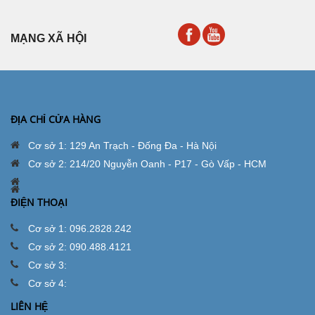
MẠNG XÃ HỘI
ĐỊA CHỈ CỬA HÀNG
Cơ sở 1: 129 An Trạch - Đống Đa - Hà Nội
Cơ sở 2: 214/20 Nguyễn Oanh - P17 - Gò Vấp - HCM
ĐIỆN THOẠI
Cơ sở 1: 096.2828.242
Cơ sở 2: 090.488.4121
Cơ sở 3:
Cơ sở 4:
LIÊN HỆ