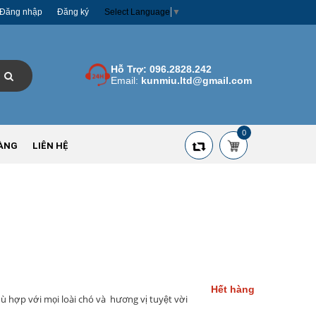
Đăng nhập
Đăng ký
Select Language
▼
Hỗ Trợ:
096.2828.242
Email:
kunmiu.ltd@gmail.com
0
ÀNG
LIÊN HỆ
Hết hàng
phù hợp với mọi loài chó và hương vị tuyệt vời