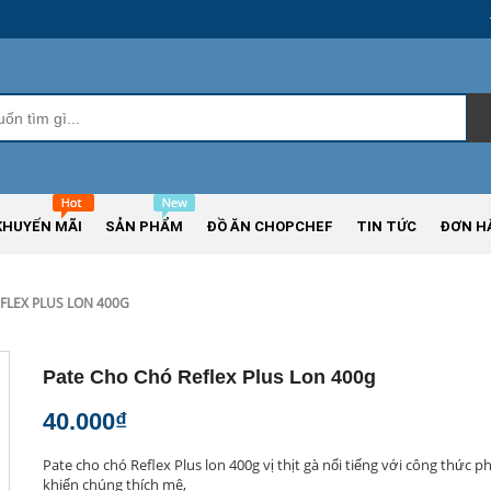
KHUYẾN MÃI
SẢN PHẨM
ĐỒ ĂN CHOPCHEF
TIN TỨC
ĐƠN H
FLEX PLUS LON 400G
Pate Cho Chó Reflex Plus Lon 400g
40.000₫
Pate cho chó Reflex Plus lon 400g vị thịt gà nổi tiếng với công thức 
khiến chúng thích mê,