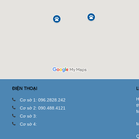
ĐIỆN THOẠI
L
H
Cơ sở 1: 096.2828.242
t
Cơ sở 2: 090.488.4121
M
Cơ sở 3:
M
Cơ sở 4:
Q