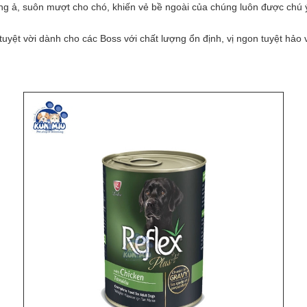
ng ả, suôn mượt cho chó, khiến vẻ bề ngoài của chúng luôn được chú 
uyệt vời dành cho các Boss với chất lượng ổn định, vị ngon tuyệt hảo và