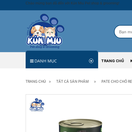
Chào mừng bạn đã đến với Kún Miu Pet shop & grooming!
DANH MỤC
TRANG CHỦ
TRANG CHỦ
TẤT CẢ SẢN PHẨM
PATE CHO CHÓ RE