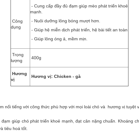
- Cung cấp đầy đủ đạm giúp mèo phát triển khoẻ
mạnh.
- Nuôi dưỡng lông bóng mượt hơn.
Công
dụng
- Giúp hệ miễn dịch phát triển, hệ bài tiết an toàn
- Giúp lông óng ả, mềm mịn.
Trọng
400g
lượng
Hương
Hương vị: Chicken - gà
vị
hẩm nổi tiếng với công thức phù hợp với mọi loài chó và hương vị tuyệt 
u đạm giúp chó phát triển khoẻ mạnh, đạt cân nặng chuẩn. Khoáng ch
à tiêu hoá tốt.