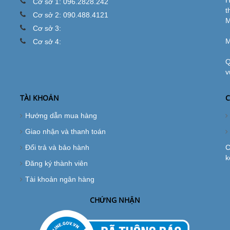
H
Cơ sở 1: 096.2828.242
t
Cơ sở 2: 090.488.4121
M
Cơ sở 3:
M
Cơ sở 4:
Q
v
TÀI KHOẢN
C
Hướng dẫn mua hàng
Giao nhận và thanh toán
Đổi trả và bảo hành
C
k
Đăng ký thành viên
Tài khoản ngân hàng
CHỨNG NHẬN