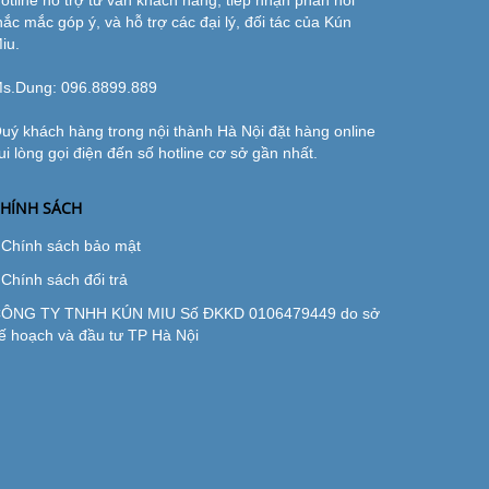
otline hỗ trợ tư vấn khách hàng, tiếp nhận phản hồi
hắc mắc góp ý, và hỗ trợ các đại lý, đối tác của Kún
iu.
s.Dung:
096.8899.889
uý khách hàng trong nội thành Hà Nội đặt hàng online
ui lòng gọi điện đến số hotline cơ sở gần nhất.
HÍNH SÁCH
Chính sách bảo mật
Chính sách đổi trả
ÔNG TY TNHH KÚN MIU Số ĐKKD 0106479449 do sở
ế hoạch và đầu tư TP Hà Nội