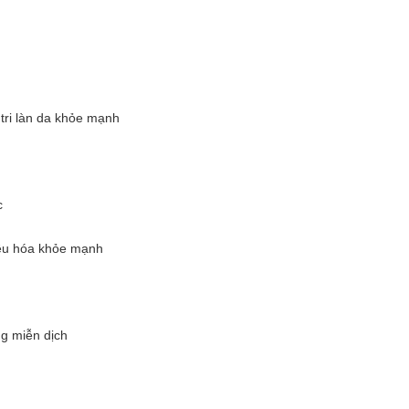
tri làn da khỏe mạnh
c
iêu hóa khỏe mạnh
g miễn dịch