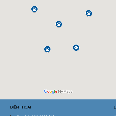
ĐIỆN THOẠI
L