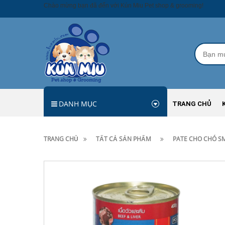
Chào mừng bạn đã đến với Kún Miu Pet shop & grooming!
DANH MỤC
TRANG CHỦ
TRANG CHỦ
TẤT CẢ SẢN PHẨM
PATE CHO CHÓ S