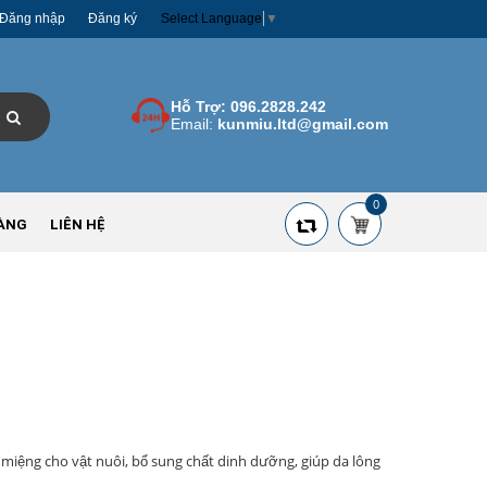
Đăng nhập
Đăng ký
Select Language
▼
Hỗ Trợ:
096.2828.242
Email:
kunmiu.ltd@gmail.com
0
ÀNG
LIÊN HỆ
miệng cho vật nuôi, bổ sung chất dinh dưỡng, giúp da lông