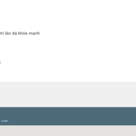
tri làn da khỏe mạnh
c