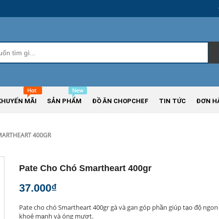
KHUYẾN MÃI
SẢN PHẨM
ĐỒ ĂN CHOPCHEF
TIN TỨC
ĐƠN H
MARTHEART 400GR
Pate Cho Chó Smartheart 400gr
37.000₫
Pate cho chó Smartheart 400gr gà và gan góp phần giúp tạo độ ngon 
khoẻ mạnh và óng mượt.