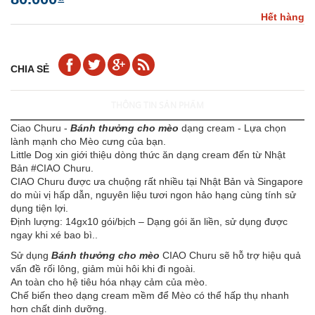
Hết hàng
CHIA SẺ
THÔNG TIN SẢN PHẨM
Ciao Churu -
Bánh thưởng cho mèo
dạng cream - Lựa chọn
lành mạnh cho Mèo cưng của bạn.
Little Dog xin giới thiệu dòng thức ăn dạng cream đến từ Nhật
Bản #CIAO Churu.
CIAO Churu được ưa chuộng rất nhiều tại Nhật Bản và Singapore
do mùi vị hấp dẫn, nguyên liệu tươi ngon hảo hạng cùng tính sử
dụng tiện lợi.
Định lượng: 14gx10 gói/bịch – Dạng gói ăn liền, sử dụng được
ngay khi xé bao bì..
Sử dụng
Bánh thưởng cho mèo
CIAO Churu sẽ hỗ trợ hiệu quả
vấn đề rối lông, giảm mùi hôi khi đi ngoài.
An toàn cho hệ tiêu hóa nhạy cảm của mèo.
Chế biến theo dạng cream mềm để Mèo có thể hấp thụ nhanh
hơn chất dinh dưỡng.