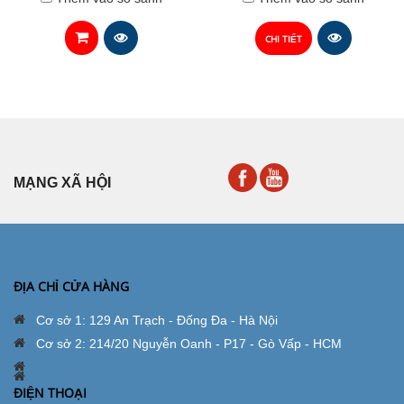
CHI TIẾT
MẠNG XÃ HỘI
ĐỊA CHỈ CỬA HÀNG
Cơ sở 1: 129 An Trạch - Đống Đa - Hà Nội
Cơ sở 2: 214/20 Nguyễn Oanh - P17 - Gò Vấp - HCM
ĐIỆN THOẠI