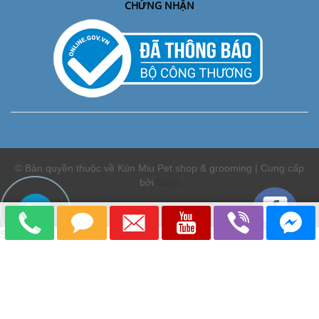
CHỨNG NHẬN
© Bản quyền thuộc về Kún Miu Pet shop & grooming | Cung cấp
bởi
Sapo
So sánh