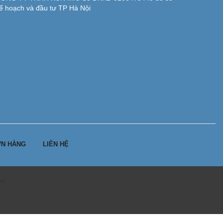
ế hoạch và đầu tư TP Hà Nội
N HÀNG
LIÊN HỆ
po