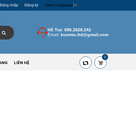
Đăng nhập
Đăng ký
Select Language
▼
Hỗ Trợ:
096.2828.242
Email:
kunmiu.ltd@gmail.com
0
ÀNG
LIÊN HỆ