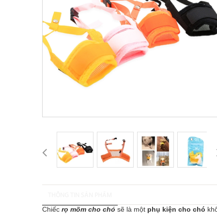
THÔNG TIN SẢN PHẨM
Chiếc
rọ mõm
cho chó
sẽ là một
phụ kiện cho chó
khô