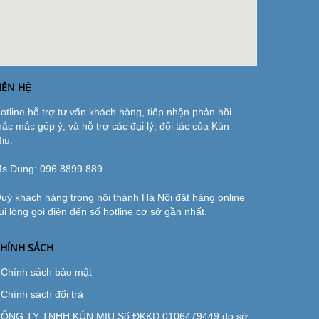
IÊN HỆ
otline hỗ trợ tư vấn khách hàng, tiếp nhận phản hồi
hắc mắc góp ý, và hỗ trợ các đại lý, đối tác của Kún
iu.
s.Dung:
096.8899.889
uý khách hàng trong nội thành Hà Nội đặt hàng online
ui lòng gọi điện đến số hotline cơ sở gần nhất.
HÍNH SÁCH
Chính sách bảo mật
Chính sách đổi trả
ÔNG TY TNHH KÚN MIU Số ĐKKD 0106479449 do sở