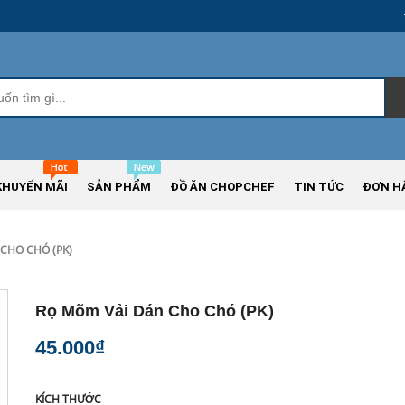
KHUYẾN MÃI
SẢN PHẨM
ĐỒ ĂN CHOPCHEF
TIN TỨC
ĐƠN H
CHO CHÓ (PK)
Rọ Mõm Vải Dán Cho Chó (PK)
45.000₫
KÍCH THƯỚC