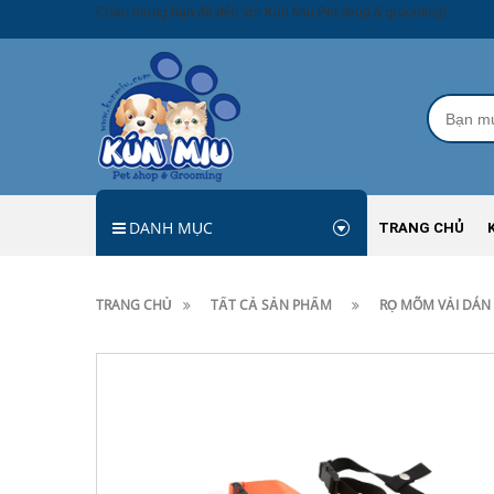
Chào mừng bạn đã đến với Kún Miu Pet shop & grooming!
DANH MỤC
TRANG CHỦ
TRANG CHỦ
TẤT CẢ SẢN PHẨM
RỌ MÕM VẢI DÁN 