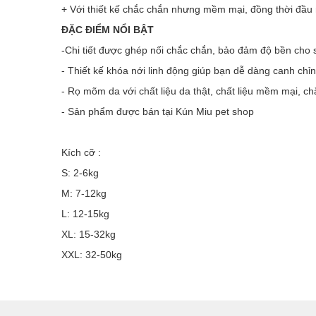
+ Với thiết kế chắc chắn nhưng mềm mại, đồng thời đầu 
ĐẶC ĐIỂM NỔI BẬT
-Chi tiết được ghép nối chắc chắn, bảo đảm độ bền cho
- Thiết kế khóa nới linh động giúp bạn dễ dàng canh chỉ
- Rọ mõm da với chất liệu da thật, chất liệu mềm mại, c
- Sản phẩm được bán tại Kún Miu
pet shop
Kích cỡ :
S: 2-6kg
M: 7-12kg
L: 12-15kg
XL: 15-32kg
XXL: 32-50kg