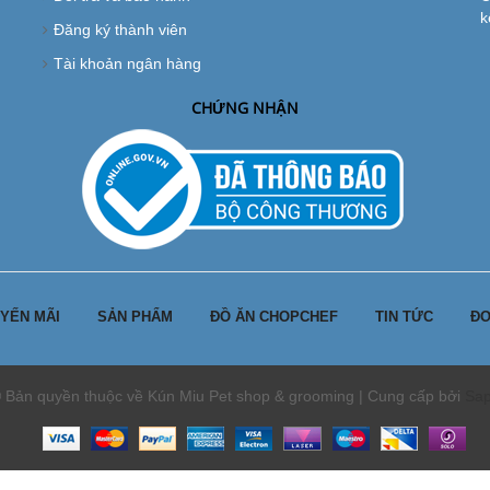
k
Đăng ký thành viên
Tài khoản ngân hàng
CHỨNG NHẬN
YẾN MÃI
SẢN PHẨM
ĐỒ ĂN CHOPCHEF
TIN TỨC
ĐƠ
 Bản quyền thuộc về Kún Miu Pet shop & grooming | Cung cấp bởi
Sa