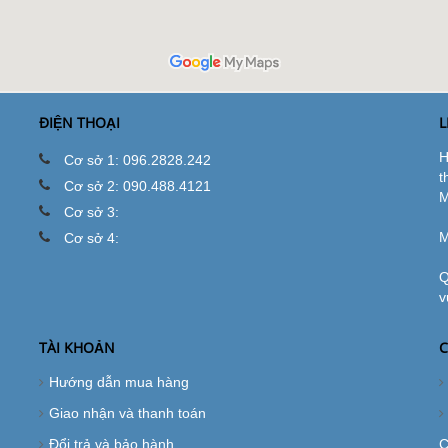
ĐIỆN THOẠI
L
H
Cơ sở 1: 096.2828.242
t
Cơ sở 2: 090.488.4121
M
Cơ sở 3:
M
Cơ sở 4:
Q
v
TÀI KHOẢN
C
Hướng dẫn mua hàng
Giao nhận và thanh toán
Đổi trả và bảo hành
C