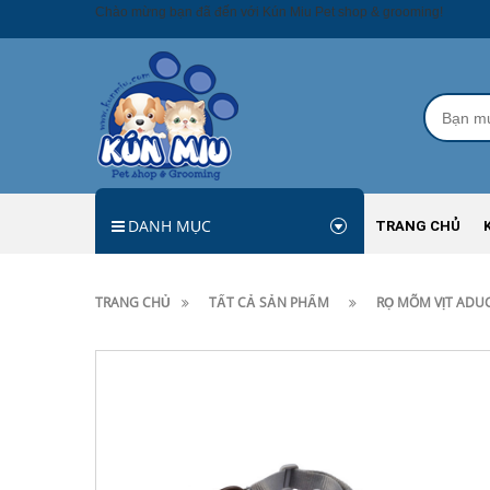
Chào mừng bạn đã đến với Kún Miu Pet shop & grooming!
DANH MỤC
TRANG CHỦ
TRANG CHỦ
TẤT CẢ SẢN PHẨM
RỌ MÕM VỊT ADUC