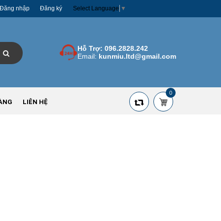
Đăng nhập
Đăng ký
Select Language
▼
Hỗ Trợ:
096.2828.242
Email:
kunmiu.ltd@gmail.com
0
ÀNG
LIÊN HỆ