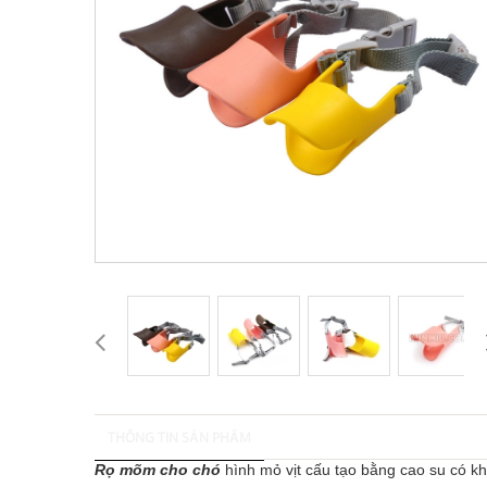
THÔNG TIN SẢN PHẨM
Rọ mõm cho chó
hình mỏ vịt cấu tạo bằng cao su có kh