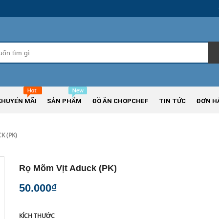
KHUYẾN MÃI
SẢN PHẨM
ĐỒ ĂN CHOPCHEF
TIN TỨC
ĐƠN H
K (PK)
Rọ Mõm Vịt Aduck (PK)
50.000₫
KÍCH THƯỚC