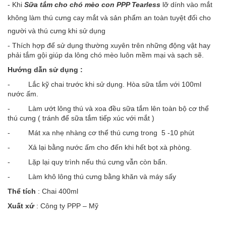
- Khi
Sữa tắm cho chó mèo con PPP Tearless
lỡ dính vào mắt
không làm thú cưng cay mắt và sản phẩm an toàn tuyệt đối cho
người và thú cưng khi sử dụng
- Thích hợp để sử dụng thường xuyên trên những động vật hay
phải tắm gội giúp da lông chó mèo luôn mềm mại và sạch sẽ.
Hướng dẫn sử dụng :
- Lắc kỹ chai trước khi sử dụng. Hòa sữa tắm với 100ml
nước ấm.
- Làm ướt lông thú và xoa đều sữa tắm lên toàn bộ cơ thể
thú cưng ( tránh để sữa tắm tiếp xúc với mắt )
- Mát xa nhẹ nhàng cơ thể thú cưng trong 5 -10 phút
- Xả lại bằng nước ấm cho đến khi hết bọt xà phòng.
- Lặp lại quy trình nếu thú cưng vẫn còn bẩn.
- Làm khô lông thú cưng bằng khăn và máy sấy
Thể tích
: Chai 400ml
Xuất xứ
: Công ty PPP – Mỹ