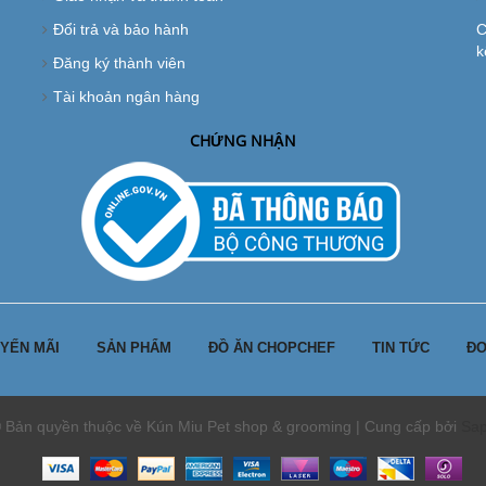
Đổi trả và bảo hành
C
k
Đăng ký thành viên
Tài khoản ngân hàng
CHỨNG NHẬN
YẾN MÃI
SẢN PHẨM
ĐỒ ĂN CHOPCHEF
TIN TỨC
ĐƠ
 Bản quyền thuộc về Kún Miu Pet shop & grooming | Cung cấp bởi
Sa