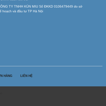
ÔNG TY TNHH KÚN MIU Số ĐKKD 0106479449 do sở
ế hoạch và đầu tư TP Hà Nội
N HÀNG
LIÊN HỆ
po