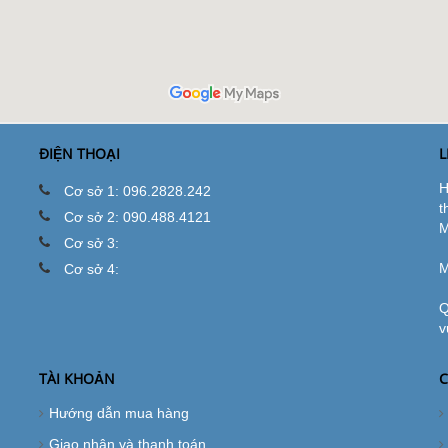
ĐIỆN THOẠI
L
H
Cơ sở 1: 096.2828.242
t
Cơ sở 2: 090.488.4121
M
Cơ sở 3:
M
Cơ sở 4:
Q
v
TÀI KHOẢN
C
Hướng dẫn mua hàng
Giao nhận và thanh toán