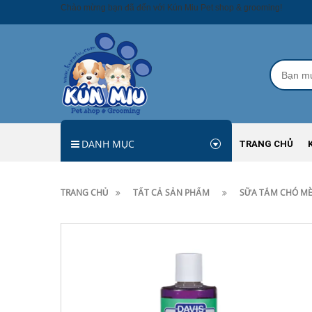
Chào mừng bạn đã đến với Kún Miu Pet shop & grooming!
DANH MỤC
TRANG CHỦ
TRANG CHỦ
TẤT CẢ SẢN PHẨM
SỮA TẮM CHÓ MÈ