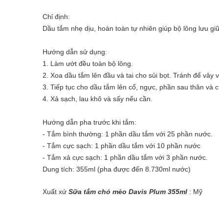
Chỉ định:
Dầu tắm nhẹ dịu, hoàn toàn tự nhiên giúp bộ lông lưu g
Hướng dẫn sử dụng:
1. Làm ướt đều toàn bộ lông.
2. Xoa dầu tắm lên đầu và tai cho sủi bọt. Tránh để vây 
3. Tiếp tục cho dầu tắm lên cổ, ngực, phần sau thân và 
4. Xả sạch, lau khô và sấy nếu cần.
Hướng dẫn pha trước khi tắm:
- Tắm bình thường: 1 phần dầu tắm với 25 phần nước.
- Tắm cực sạch: 1 phần dầu tắm với 10 phần nước
- Tắm xả cực sạch: 1 phần dầu tắm với 3 phần nước.
Dung tích: 355ml (pha được đến 8.730ml nước)
Xuất xứ
Sữa tắm chó mèo Davis Plum 355ml
: Mỹ