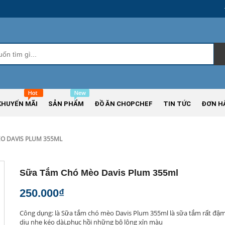
KHUYẾN MÃI
SẢN PHẨM
ĐỒ ĂN CHOPCHEF
TIN TỨC
ĐƠN H
O DAVIS PLUM 355ML
Sữa Tắm Chó Mèo Davis Plum 355ml
250.000₫
Công dụng: là Sữa tắm chó mèo Davis Plum 355ml là sữa tắm rất đậm
dịu nhẹ kéo dài,phục hồi những bộ lông xỉn màu