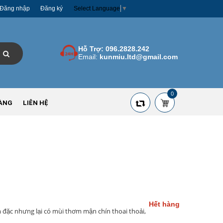
Đăng nhập
Đăng ký
Select Language
▼
Hỗ Trợ:
096.2828.242
Email:
kunmiu.ltd@gmail.com
0
ÀNG
LIÊN HỆ
Hết hàng
 đặc nhưng lại có mùi thơm mận chín thoai thoải,