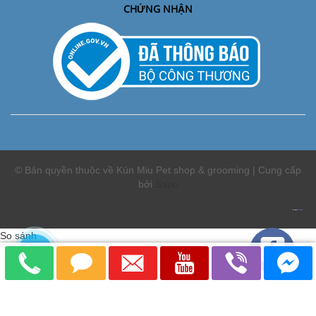
CHỨNG NHẬN
© Bản quyền thuộc về Kún Miu Pet shop & grooming | Cung cấp
bởi
Sapo
So sánh