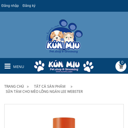
Đăng nhập
Đăng ký
0
MENU
TRANG CHỦ
TẤT CẢ SẢN PHẨM
SỮA TẮM CHO MÈO LÔNG NGẮN LEE WEBSTER