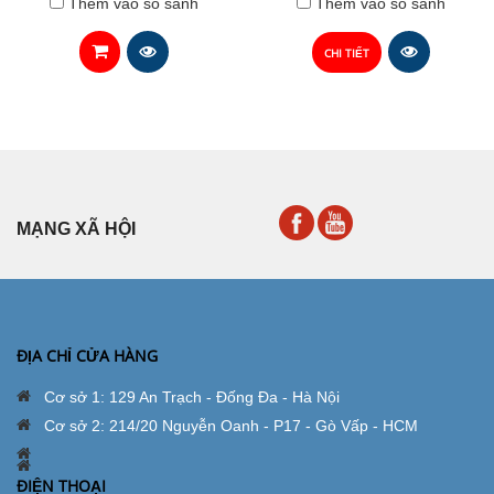
Thêm vào so sánh
Thêm vào so sánh
CHI TIẾT
MẠNG XÃ HỘI
ĐỊA CHỈ CỬA HÀNG
Cơ sở 1: 129 An Trạch - Đống Đa - Hà Nội
Cơ sở 2: 214/20 Nguyễn Oanh - P17 - Gò Vấp - HCM
ĐIỆN THOẠI