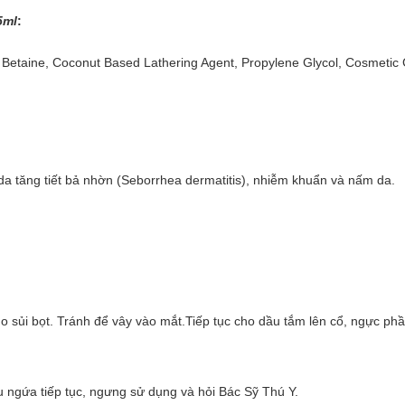
5ml
:
Betaine, Coconut Based Lathering Agent, Propylene Glycol, Cosmetic G
da tăng tiết bả nhờn (Seborrhea dermatitis), nhiễm khuẩn và nấm da.
ho sủi bọt. Tránh để vây vào mắt.Tiếp tục cho dầu tắm lên cổ, ngực ph
ngứa tiếp tục, ngưng sử dụng và hỏi Bác Sỹ Thú Y.