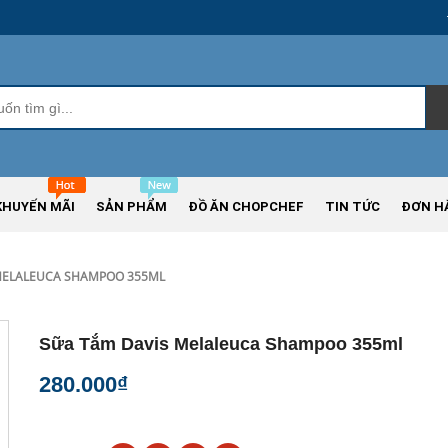
KHUYẾN MÃI
SẢN PHẨM
ĐỒ ĂN CHOPCHEF
TIN TỨC
ĐƠN H
MELALEUCA SHAMPOO 355ML
Sữa Tắm Davis Melaleuca Shampoo 355ml
280.000₫