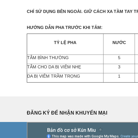
CHỈ SỬ DỤNG BÊN NGOÀI. GIỮ CÁCH XA TẦM TAY T
HƯỚNG DẪN PHA TRƯỚC KHI TẮM:
TỶ LỆ PHA
NƯỚC
TẮM BÌNH THƯỜNG
5
TẮM CHO DA BỊ VIÊM NHẸ
3
DA BỊ VIÊM TRẦM TRỌNG
1
ĐĂNG KÝ ĐỂ NHẬN KHUYẾN MẠI