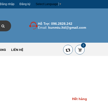
Đăng nhập
Đăng ký
Select Language
▼
Hỗ Trợ:
096.2828.242
Email:
kunmiu.ltd@gmail.com
0
ÀNG
LIÊN HỆ
Hết hàng