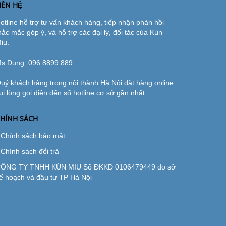
IÊN HỆ
otline hỗ trợ tư vấn khách hàng, tiếp nhận phản hồi
hắc mắc góp ý, và hỗ trợ các đại lý, đối tác của Kún
iu.
s.Dung:
096.8899.889
uý khách hàng trong nội thành Hà Nội đặt hàng online
ui lòng gọi điện đến số hotline cơ sở gần nhất.
HÍNH SÁCH
Chính sách bảo mật
Chính sách đổi trả
ÔNG TY TNHH KÚN MIU Số ĐKKD 0106479449 do sở
ế hoạch và đầu tư TP Hà Nội