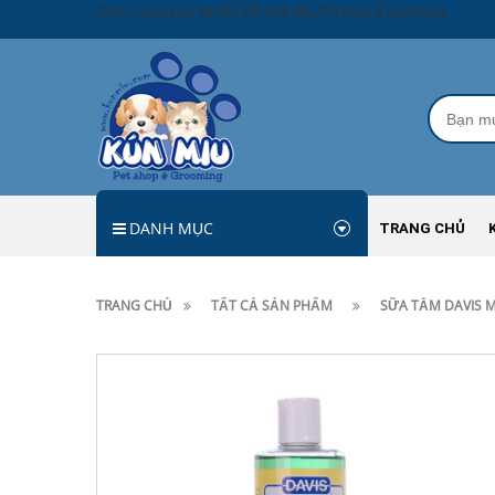
Chào mừng bạn đã đến với Kún Miu Pet shop & grooming!
DANH MỤC
TRANG CHỦ
TRANG CHỦ
TẤT CẢ SẢN PHẨM
SỮA TẮM DAVIS 