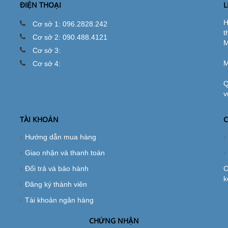
ĐIỆN THOẠI
L
H
Cơ sở 1: 096.2828.242
t
Cơ sở 2: 090.488.4121
M
Cơ sở 3:
M
Cơ sở 4:
Q
v
TÀI KHOẢN
C
Hướng dẫn mua hàng
Giao nhận và thanh toán
Đổi trả và bảo hành
C
k
Đăng ký thành viên
Tài khoản ngân hàng
CHỨNG NHẬN