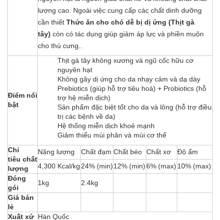
lượng cao. Ngoài việc cung cấp các chất dinh dưỡng
cần thiết
Thức ăn cho chó dễ bị dị ứng (Thịt gà
tây)
còn có tác dụng giúp giảm áp lực và phiền muộn
cho thú cưng..
Thịt gà tây không xương và ngũ cốc hữu cơ
nguyên hạt
Không gây dị ứng cho da nhạy cảm và dạ dày
Prebiotics (giúp hỗ trợ tiêu hoá) + Probiotics (hỗ
Điểm nổi
trợ hệ miễn dịch)
bật
Sản phẩm đặc biệt tốt cho da và lông (hỗ trợ điều
trị các bệnh về da)
Hệ thống miễn dịch khoẻ mạnh
Giảm thiểu mùi phân và mùi cơ thể
Chỉ
Năng lượng
Chất đạm
Chất béo
Chất xơ
Độ ẩm
tiêu chất
4,300 Kcal/kg
24% (min)
12% (min)
6% (max)
10% (max)
lượng
Đóng
1kg
2.4kg
gói
Giá bán
lẻ
Xuất xứ
Hàn Quốc