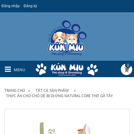
Đăng nhập
Đăng ký
0
MENU
TRANG CHỦ
TẤT CẢ SẢN PHẨM
THỨC ĂN CHO CHÓ DỄ BỊ DỊ ỨNG NATURAL CORE THỊT GÀ TÂY