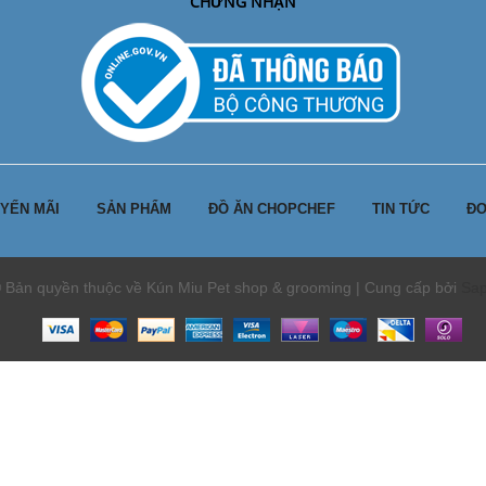
CHỨNG NHẬN
YẾN MÃI
SẢN PHẨM
ĐỒ ĂN CHOPCHEF
TIN TỨC
ĐƠ
 Bản quyền thuộc về Kún Miu Pet shop & grooming | Cung cấp bởi
Sa