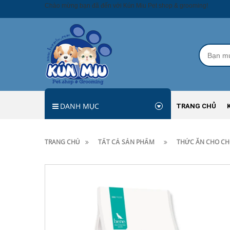
Chào mừng bạn đã đến với Kún Miu Pet shop & grooming!
DANH MỤC
TRANG CHỦ
TRANG CHỦ
TẤT CẢ SẢN PHẨM
THỨC ĂN CHO CH