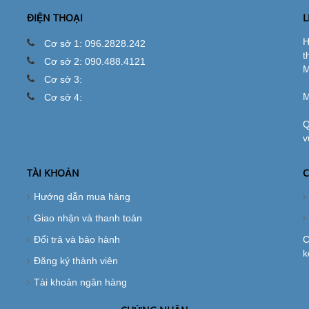
ĐIỆN THOẠI
L
H
Cơ sở 1: 096.2828.242
t
Cơ sở 2: 090.488.4121
M
Cơ sở 3:
M
Cơ sở 4:
Q
v
TÀI KHOẢN
C
Hướng dẫn mua hàng
Giao nhận và thanh toán
Đổi trả và bảo hành
C
k
Đăng ký thành viên
Tài khoản ngân hàng