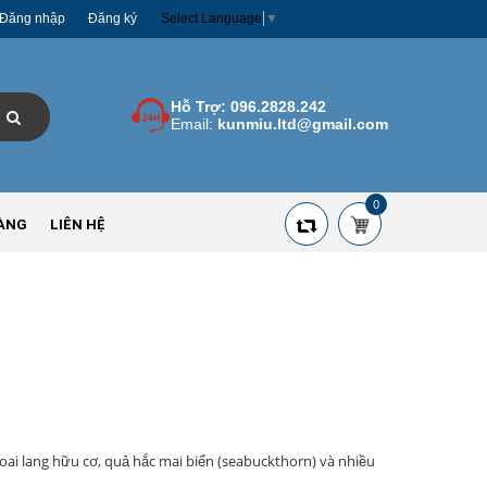
Đăng nhập
Đăng ký
Select Language
▼
Hỗ Trợ:
096.2828.242
Email:
kunmiu.ltd@gmail.com
0
ÀNG
LIÊN HỆ
oai lang hữu cơ, quả hắc mai biển (seabuckthorn) và nhiều