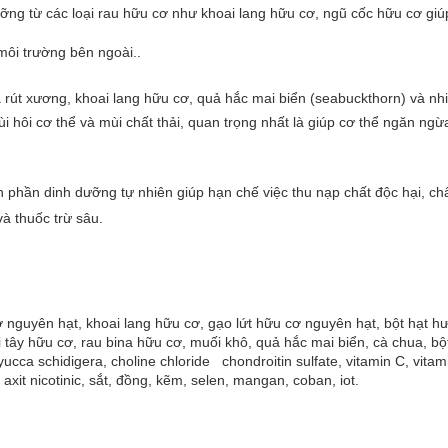
ưỡng từ các loại rau hữu cơ như khoai lang hữu cơ, ngũ cốc hữu cơ gi
ôi trường bên ngoài..
à rút xương, khoai lang hữu cơ, quả hắc mai biển (seabuckthorn) và nh
ùi hôi cơ thể và mùi chất thải, quan trọng nhất là giúp cơ thể ngăn ng
 phần dinh dưỡng tự nhiên giúp hạn chế việc thu nạp chất độc hại, c
à thuốc trừ sâu.
 nguyên hạt, khoai lang hữu cơ, gạo lứt hữu cơ nguyên hạt, bột hạt 
ùi tây hữu cơ, rau bina hữu cơ, muối khô, quả hắc mai biển, cà chua,
 yucca schidigera, choline chloride chondroitin sulfate, vitamin C, vitam
c, axit nicotinic, sắt, đồng, kẽm, selen, mangan, coban, iot.