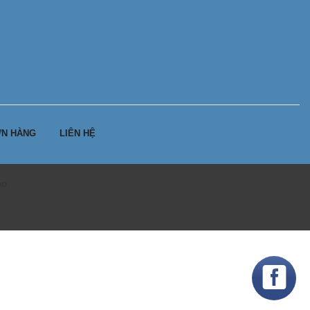
N HÀNG
LIÊN HỆ
po