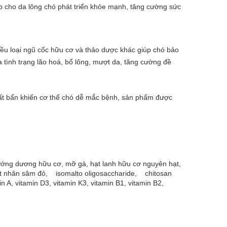
úp cho da lông chó phát triển khỏe mạnh, tăng cường sức
iều loại ngũ cốc hữu cơ và thảo dược khác giúp chó bảo
ừa tình trạng lão hoá, bổ lông, mượt da, tăng cường đề
hất bẩn khiến cơ thể chó dễ mắc bệnh, sản phẩm được
hướng dương hữu cơ, mỡ gà, hạt lanh hữu cơ nguyên hạt,
 bột nhân sâm đỏ, isomalto oligosaccharide, chitosan
in A, vitamin D3, vitamin K3, vitamin B1, vitamin B2,