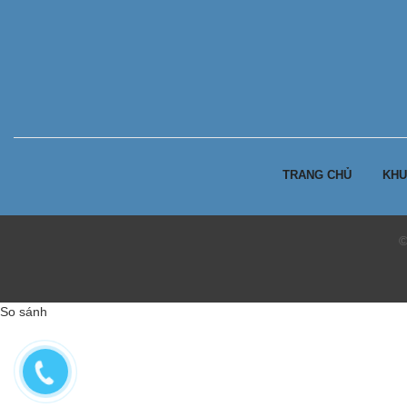
TRANG CHỦ
KHU
©
So sánh