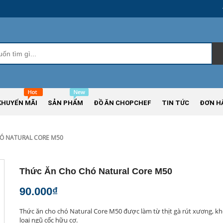
KHUYẾN MÃI
SẢN PHẨM
ĐỒ ĂN CHOPCHEF
TIN TỨC
ĐƠN H
Ó NATURAL CORE M50
Thức Ăn Cho Chó Natural Core M50
90.000₫
Thức ăn cho chó Natural Core M50 được làm từ thịt gà rút xương, kh
loại ngũ cốc hữu cơ.