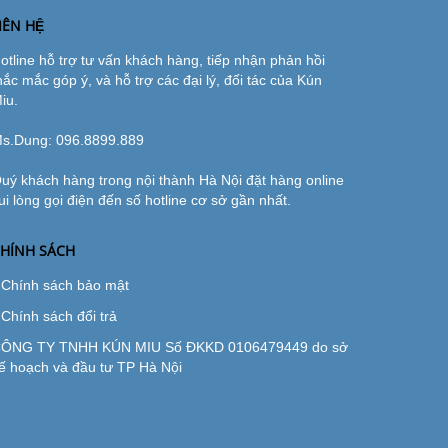
IÊN HỆ
otline hỗ trợ tư vấn khách hàng, tiếp nhận phản hồi
hắc mắc góp ý, và hỗ trợ các đại lý, đối tác của Kún
iu.
s.Dung:
096.8899.889
uý khách hàng trong nội thành Hà Nội đặt hàng online
ui lòng gọi điện đến số hotline cơ sở gần nhất.
HÍNH SÁCH
Chính sách bảo mật
Chính sách đổi trả
ÔNG TY TNHH KÚN MIU Số ĐKKD 0106479449 do sở
ế hoạch và đầu tư TP Hà Nội