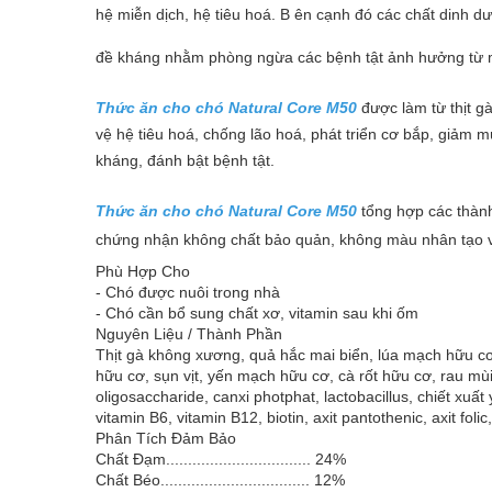
hệ miễn dịch, hệ tiêu hoá. B ên cạnh đó các chất dinh d
đề kháng nhằm phòng ngừa các bệnh tật ảnh hưởng từ m
Thức ăn cho chó Natural Core M50
được làm từ thịt g
vệ hệ tiêu hoá, chống lão hoá, phát triển cơ bắp, giảm m
kháng, đánh bật bệnh tật.
Thức ăn cho chó Natural Core M50
tổng hợp các thành
chứng nhận không chất bảo quản, không màu nhân tạo v
Phù Hợp Cho
- Chó được nuôi trong nhà
- Chó cần bổ sung chất xơ, vitamin sau khi ốm
Nguyên Liệu / Thành Phần
Thịt gà không xương, quả hắc mai biển, lúa mạch hữu cơ
hữu cơ, sụn vịt, yến mạch hữu cơ, cà rốt hữu cơ, rau m
oligosaccharide, canxi photphat, lactobacillus, chiết xuất
vitamin B6, vitamin B12, biotin, axit pantothenic, axit foli
Phân Tích Đảm Bảo
Chất Đạm................................. 24%
Chất Béo.................................. 12%