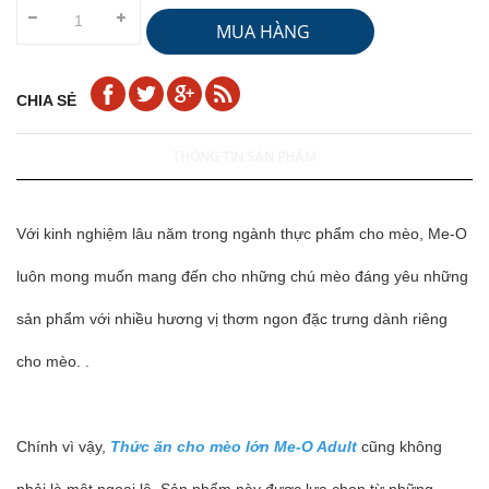
MUA HÀNG
CHIA SẺ
THÔNG TIN SẢN PHẨM
Với kinh nghiệm lâu năm trong ngành thực phẩm cho mèo,
Me-O
luôn mong muốn mang đến cho những chú mèo đáng yêu những
sản phẩm với nhiều hương vị thơm ngon đặc trưng dành riêng
cho mèo. .
Chính vì vậy,
Thức ăn cho mèo lớn Me-O Adult
cũng không
phải là một ngoại lệ. Sản phẩm này được lựa chọn từ những