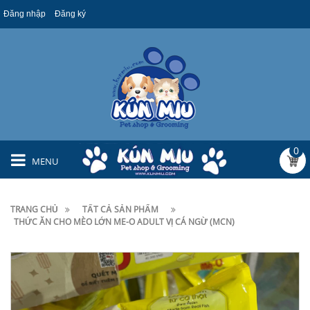
Đăng nhập
Đăng ký
0
MENU
TRANG CHỦ
TẤT CẢ SẢN PHẨM
THỨC ĂN CHO MÈO LỚN ME-O ADULT VỊ CÁ NGỪ (MCN)