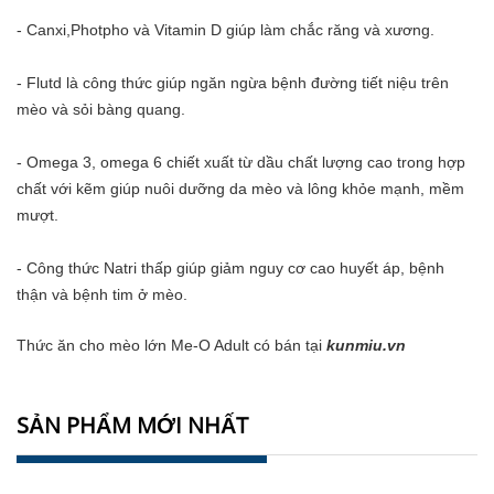
- Canxi,Photpho và Vitamin D giúp làm chắc răng và xương.
- Flutd là công thức giúp ngăn ngừa bệnh đường tiết niệu trên
mèo và sỏi bàng quang.
- Omega 3, omega 6 chiết xuất từ dầu chất lượng cao trong hợp
chất với kẽm giúp nuôi dưỡng da mèo và lông khỏe mạnh, mềm
mượt.
- Công thức Natri thấp giúp giảm nguy cơ cao huyết áp, bệnh
thận và bệnh tim ở mèo.
Thức ăn cho mèo lớn Me-O Adult
có bán tại
kunmiu.vn
SẢN PHẨM MỚI NHẤT