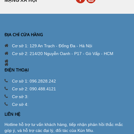
MẠNG XÃ HỘI
ĐỊA CHỈ CỬA HÀNG
Cơ sở 1: 129 An Trạch - Đống Đa - Hà Nội
Cơ sở 2: 214/20 Nguyễn Oanh - P17 - Gò Vấp - HCM
ĐIỆN THOẠI
Cơ sở 1: 096.2828.242
Cơ sở 2: 090.488.4121
Cơ sở 3:
Cơ sở 4:
LIÊN HỆ
Hotline hỗ trợ tư vấn khách hàng, tiếp nhận phản hồi thắc mắc
góp ý, và hỗ trợ các đại lý, đối tác của Kún Miu.