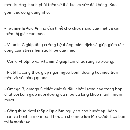
mèo trưởng thành phát triển về thể lực và sức đề kháng. Bao
gồm các công dụng như:
- Taurine là Acid Amino cần thiết cho chức năng của mắt và cải
thiện thị giác của mèo
- Vitamin C giúp tăng cường hệ thống miễn dịch và giúp giảm tác
động của stress lên sức khỏe của mèo.
- Canxi,Photpho và Vitamin D giúp làm chắc răng và xương.
- Flutd là công thức giúp ngăn ngừa bệnh đường tiết niệu trên
mèo và sỏi bàng quang.
- Omega 3, omega 6 chiết xuất từ dầu chất lượng cao trong hợp
chất với kẽm giúp nuôi dưỡng da mèo và lông khỏe mạnh, mềm
mượt.
- Công thức Natri thấp giúp giảm nguy cơ cao huyết áp, bệnh
thận và bệnh tim ở mèo.
Thức ăn cho mèo lớn Me-O Adult
có bán
tại
kunmiu.vn