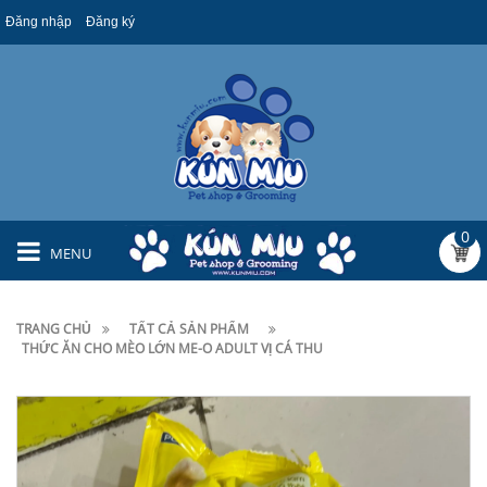
Đăng nhập
Đăng ký
0
MENU
TRANG CHỦ
TẤT CẢ SẢN PHẨM
THỨC ĂN CHO MÈO LỚN ME-O ADULT VỊ CÁ THU