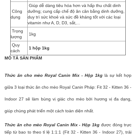
Giúp
dễ dàng tiêu hóa hơn và hấp thu chất dinh
Công
dưỡng; c
ung cấp chế độ ăn cân bằng dinh dưỡng,
dụng
duy trì sức khoẻ và sức đề kháng tốt với các loại
vitamin như A, D, D3, sắt,...
Trọng
1kg
lượng
Quy
1 hộp 1kg
cách
MÔ TẢ SẢN PHẨM
Thức ăn cho mèo Royal Canin Mix - Hộp 1kg
là sự kết hợp
giữa 3 loại thức ăn cho mèo Royal Canin Pháp: Fit 32 - Kitten 36 -
Indoor 27 sẽ làm bùng vị giác cho mèo bởi hương vị đa dạng,
giúp chúng phát triển một cách toàn diện nhất.
Thức ăn cho mèo Royal Canin Mix - Hộp 1kg
được đóng trực
tiếp từ bao to theo tỉ lệ 1:1:1 (Fit 32 - Kitten 36 - Indoor 27), trải