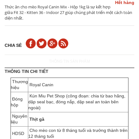
Hết hàng
Thức ăn cho mèo Royal Canin Mix - Hộp 1kg là sự kết hợp
giữa Fit 32 - Kitten 36 - Indoor 27 giúp chúng phát triển một cách toàn
diện nhất.
CHIA SẺ
THÔNG TIN SẢN PHẨM
THÔNG TIN CHI TIẾT
Thương
Royal Canin
hiệu
Kún Miu Pet Shop (công đoạn: chia từ bao hãng,
Đóng
dập seal bạc, đóng nắp, dập seal an toàn bên
hộp
ngoài)
Nguyên
Thịt gà
liệu
Cho mèo con từ 8 tháng tuổi và trưởng thành trên
HDSD
12 tháng tuổi