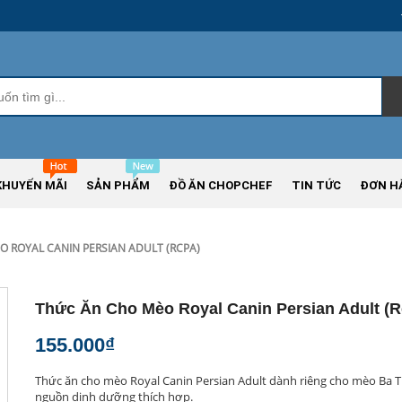
KHUYẾN MÃI
SẢN PHẨM
ĐỒ ĂN CHOPCHEF
TIN TỨC
ĐƠN H
 ROYAL CANIN PERSIAN ADULT (RCPA)
Thức Ăn Cho Mèo Royal Canin Persian Adult (r
155.000₫
Thức ăn cho mèo Royal Canin Persian Adult dành riêng cho mèo Ba T
nguồn dinh dưỡng thích hợp.