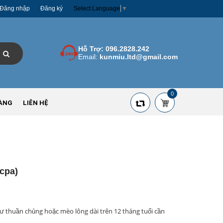
Đăng nhập
Đăng ký
Select Language
▼
Hỗ Trợ:
096.2828.242
Email:
kunmiu.ltd@gmail.com
0
ÀNG
LIÊN HỆ
cpa)
ư thuần chủng hoặc mèo lông dài trên 12 tháng tuổi cần