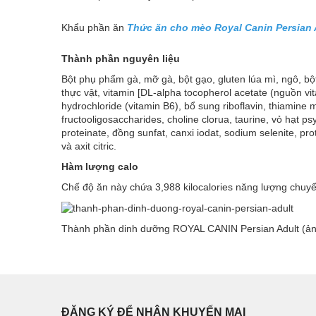
Khẩu phần ăn
Thức ăn cho mèo Royal Canin Persian 
Thành phần nguyên liệu
Bột phụ phẩm gà, mỡ gà, bột gạo, gluten lúa mì, ngô, bột b
thực vật, vitamin [DL-alpha tocopherol acetate (nguồn vit
hydrochloride (vitamin B6), bổ sung riboflavin, thiamine m
fructooligosaccharides, choline clorua, taurine, vỏ hạt 
proteinate, đồng sunfat, canxi iodat, sodium selenite, pr
và axit citric.
Hàm lượng calo
Chế độ ăn này chứa 3,988 kilocalories năng lượng chuyển
Thành phần dinh dưỡng ROYAL CANIN Persian Adult (
ĐĂNG KÝ ĐỂ NHẬN KHUYẾN MẠI