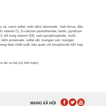
, canxi sulfat, natri silico aluminate , kali clorua, dầu
c vitamin C), D-calcium pantothenate, biotin, pyridoxin
B12, bổ sung vitamin D3], natri pyrophosphate, muối,
e, kẽm proteinate, sulfat sắt, mangan oxit, mangan
 hương thảo chiết xuất, bảo quản với tocopherols hỗn hợp
o ăn cơ bả (có tính toán).
MẠNG XÃ HỘI