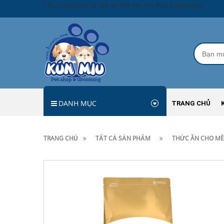
Chào mừng bạn đã đến với Kún Miu Pet shop & grooming!
DANH MỤC
TRANG CHỦ
TRANG CHỦ
TẤT CẢ SẢN PHẨM
THỨC ĂN CHO MÈO