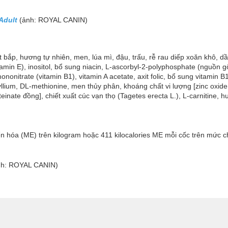
Adult
(ảnh: ROYAL CANIN)
ắp, hương tự nhiên, men, lúa mì, đậu, trấu, rễ rau diếp xoăn khô, dầu cá
amin E), inositol, bổ sung niacin, L-ascorbyl-2-polyphosphate (nguồn gố
ononitrate (vitamin B1), vitamin A acetate, axit folic, bổ sung vitamin 
psyllium, DL-methionine, men thủy phân, khoáng chất vi lượng [zinc oxid
oteinate đồng], chiết xuất cúc vạn thọ (Tagetes erecta L.), L-carnitine,
 hóa (ME) trên kilogram hoặc 411 kilocalories ME mỗi cốc trên mức ch
ảnh: ROYAL CANIN)