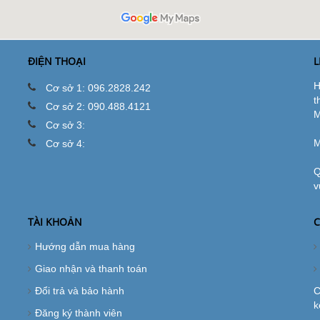
ĐIỆN THOẠI
L
H
Cơ sở 1: 096.2828.242
t
Cơ sở 2: 090.488.4121
M
Cơ sở 3:
M
Cơ sở 4:
Q
v
TÀI KHOẢN
C
Hướng dẫn mua hàng
Giao nhận và thanh toán
Đổi trả và bảo hành
C
k
Đăng ký thành viên