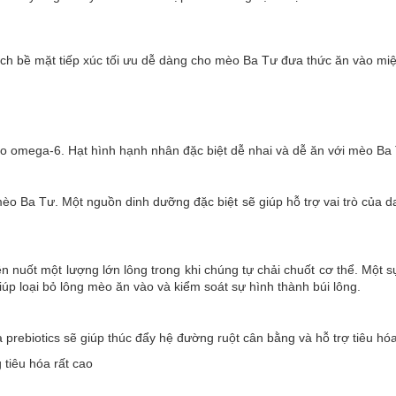
tích bề mặt tiếp xúc tối ưu dễ dàng cho mèo Ba Tư đưa thức ăn vào miệ
o omega-6. Hạt hình hạnh nhân đặc biệt dễ nhai và dễ ăn với mèo Ba
mèo Ba Tư. Một nguồn dinh dưỡng đặc biệt sẽ giúp hỗ trợ vai trò của da
n nuốt một lượng lớn lông trong khi chúng tự chải chuốt cơ thể. Một 
iúp loại bỏ lông mèo ăn vào và kiểm soát sự hình thành búi lông.
 và prebiotics sẽ giúp thúc đẩy hệ đường ruột cân bằng và hỗ trợ tiêu h
tiêu hóa rất cao