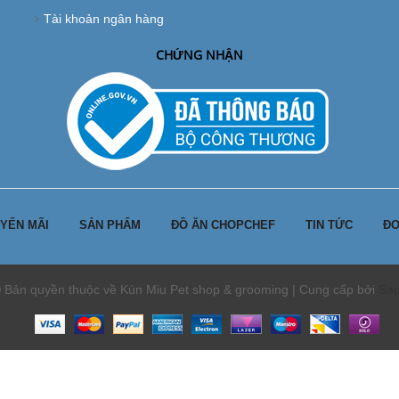
Tài khoản ngân hàng
CHỨNG NHẬN
YẾN MÃI
SẢN PHẨM
ĐỒ ĂN CHOPCHEF
TIN TỨC
ĐƠ
 Bản quyền thuộc về Kún Miu Pet shop & grooming | Cung cấp bởi
Sa