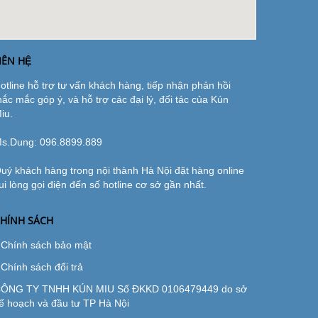
IÊN HỆ
otline hỗ trợ tư vấn khách hàng, tiếp nhận phản hồi
hắc mắc góp ý, và hỗ trợ các đại lý, đối tác của Kún
iu.
s.Dung:
096.8899.889
uý khách hàng trong nội thành Hà Nội đặt hàng online
ui lòng gọi điện đến số hotline cơ sở gần nhất.
HÍNH SÁCH
Chính sách bảo mật
Chính sách đổi trả
ÔNG TY TNHH KÚN MIU Số ĐKKD 0106479449 do sở
ế hoạch và đầu tư TP Hà Nội