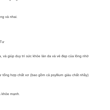
ng và nhai.
 Tư
, và giúp duy trì sức khỏe làn da và vẻ đẹp của lông nhờ
sự tổng hợp chất xơ (bao gồm cả psyllium giàu chất nhầy)
óa khỏe mạnh.