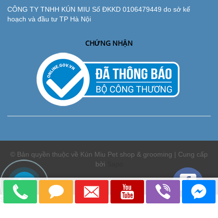
CÔNG TY TNHH KÚN MIU Số ĐKKD 0106479449 do sở kế
hoạch và đầu tư TP Hà Nội
CHỨNG NHẬN
© Bản quyền thuộc về Kún Miu Pet shop & grooming | Cung cấp
bởi
Sapo
So sánh