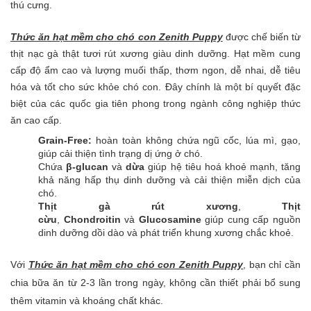
thú cưng.
Thức ăn hạt mềm cho chó con Zenith Puppy
được chế biến từ
thịt nạc gà thật tươi rút xương giàu dinh dưỡng. Hạt mềm cung
cấp độ ẩm cao và lượng muối thấp, thơm ngon, dễ nhai, dễ tiêu
hóa và tốt cho sức khỏe chó con. Đây chính là một bí quyết đặc
biệt của các quốc gia tiên phong trong ngành công nghiệp thức
ăn cao cấp.
Grain-Free:
hoàn toàn không chứa ngũ cốc, lúa mì, gạo,
giúp cải thiện tình trạng dị ứng ở chó.
Chứa
β-glucan
và
dừa
giúp hệ tiêu hoá khoẻ mạnh, tăng
khả năng hấp thụ dinh dưỡng và cải thiện miễn dịch của
chó.
Thịt gà rút xương
,
Thịt
cừu
,
Chondroitin
và
Glucosamine
giúp cung cấp nguồn
dinh dưỡng dồi dào và phát triển khung xương chắc khoẻ.
Với
Thức ăn hạt mềm cho chó con Zenith Puppy
, bạn chỉ cần
chia bữa ăn từ 2-3 lần trong ngày, không cần thiết phải bổ sung
thêm vitamin và khoáng chất khác.