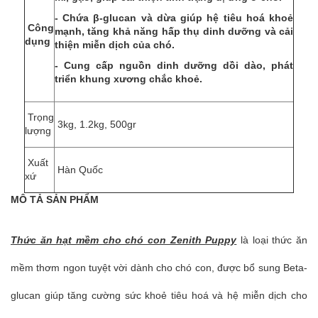
- Chứa β-glucan và dừa giúp hệ tiêu hoá khoẻ
Công
mạnh, tăng khả năng hấp thụ dinh dưỡng và cải
dụng
thiện miễn dịch của chó.
- Cung cấp nguồn dinh dưỡng dồi dào,
phát
triển khung xương chắc khoẻ.
Trọng
3kg, 1.2kg, 500gr
lượng
Xuất
Hàn Quốc
xứ
MÔ TẢ SẢN PHẨM
Thức ăn hạt mềm cho chó con Zenith Puppy
là loại thức ăn
mềm thơm ngon tuyệt vời dành cho chó con, được bổ sung Beta-
glucan giúp tăng cường sức khoẻ tiêu hoá và hệ miễn dịch cho