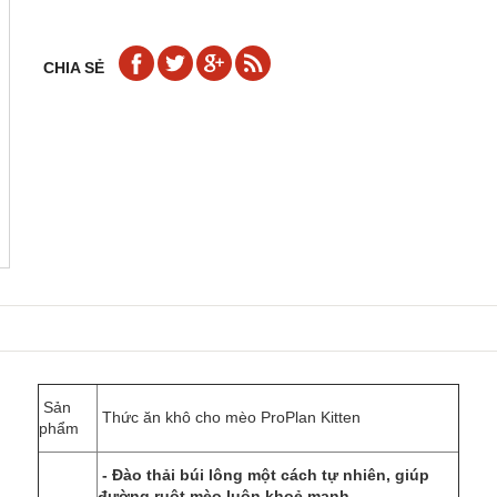
CHIA SẺ
Sản
Thức ăn khô cho mèo ProPlan Kitten
phẩm
-
Đào thải búi lông một cách tự nhiên, giúp
đường ruột mèo luôn khoẻ mạnh