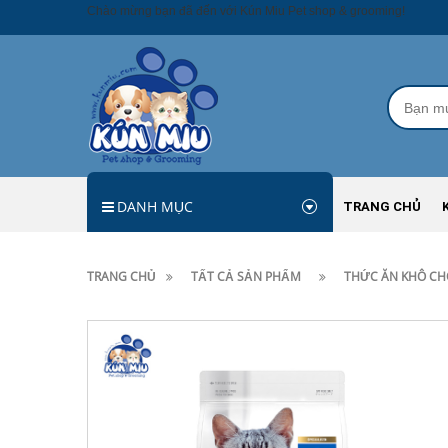
Chào mừng bạn đã đến với Kún Miu Pet shop & grooming!
DANH MỤC
TRANG CHỦ
TRANG CHỦ
TẤT CẢ SẢN PHẨM
THỨC ĂN KHÔ CH