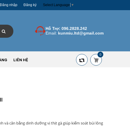
Đăng nhập
Đăng ký
Select Language
▼
Hỗ Trợ:
096.2828.242
Email:
kunmiu.ltd@gmail.com
0
ÀNG
LIÊN HỆ
l
h và cân bằng dinh dưỡng vị thịt gà giúp kiểm soát búi lông