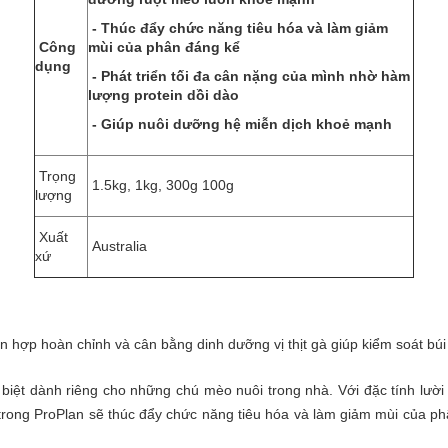
- Thúc đẩy chức năng tiêu hóa và làm giảm
Công
mùi của phân đáng kể
dụng
- Phát triển tối đa cân nặng của mình nhờ hàm
lượng protein dồi dào
- Giúp nuôi dưỡng hệ miễn dịch khoẻ mạnh
Trọng
1.5kg, 1kg, 300g 100g
lượng
Xuất
Australia
xứ
n hợp hoàn chỉnh và cân bằng dinh dưỡng vị thịt gà giúp kiểm soát bú
biệt dành riêng cho những chú mèo nuôi trong nhà. Với đặc tính lườ
rong ProPlan sẽ thúc đẩy chức năng tiêu hóa và làm giảm mùi của phân