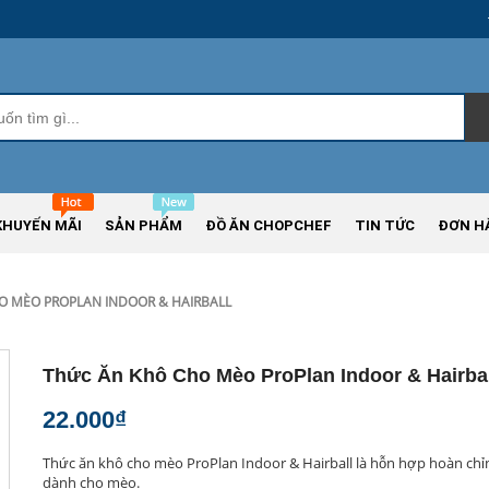
KHUYẾN MÃI
SẢN PHẨM
ĐỒ ĂN CHOPCHEF
TIN TỨC
ĐƠN H
O MÈO PROPLAN INDOOR & HAIRBALL
Thức Ăn Khô Cho Mèo ProPlan Indoor & Hairbal
22.000₫
Thức ăn khô cho mèo ProPlan Indoor & Hairball là hỗn hợp hoàn chỉn
dành cho mèo.