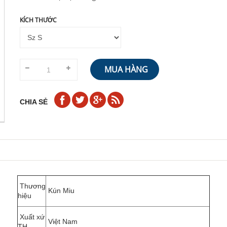
KÍCH THƯỚC
MUA HÀNG
CHIA SẺ
Thương
Kún Miu
hiệu
Xuất xứ
Việt Nam
TH