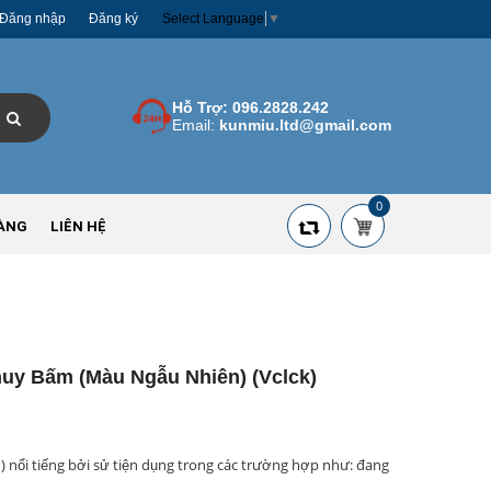
Đăng nhập
Đăng ký
Select Language
▼
Hỗ Trợ:
096.2828.242
Email:
kunmiu.ltd@gmail.com
0
ÀNG
LIÊN HỆ
y Bấm (màu Ngẫu Nhiên) (vclck)
nổi tiếng bởi sử tiện dụng trong các trường hợp như: đang