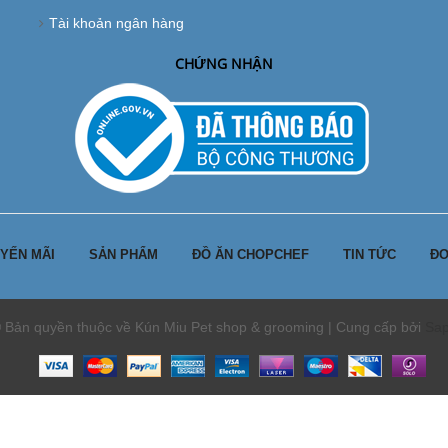
Tài khoản ngân hàng
CHỨNG NHẬN
YẾN MÃI
SẢN PHẨM
ĐỒ ĂN CHOPCHEF
TIN TỨC
ĐƠ
 Bản quyền thuộc về Kún Miu Pet shop & grooming | Cung cấp bởi
Sa