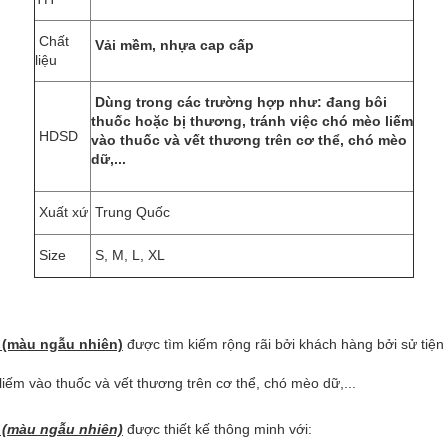
Chất
Vải mềm, nhựa cap cấp
liệu
D
ùng trong các trường hợp như: đang bôi
thuốc hoặc bị thương, tránh việc chó mèo liếm
HDSD
vào thuốc và vết thương trên cơ thể, chó mèo
dữ,...
Xuất xứ
Trung Quốc
Size
S, M, L, XL
 (màu ngẫu nhiên)
được tìm kiếm rộng rãi bởi khách hàng bởi sử tiệ
liếm vào thuốc và vết thương trên cơ thể, chó mèo dữ,...
 (màu ngẫu nhiên)
được thiết kế thông minh với: