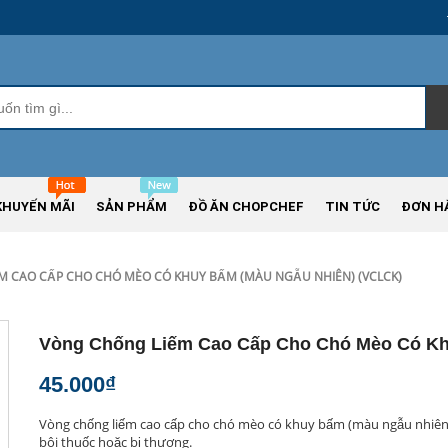
KHUYẾN MÃI
SẢN PHẨM
ĐỒ ĂN CHOPCHEF
TIN TỨC
ĐƠN H
M CAO CẤP CHO CHÓ MÈO CÓ KHUY BẤM (MÀU NGẪU NHIÊN) (VCLCK)
Vòng Chống Liếm Cao Cấp Cho Chó Mèo Có Khu
45.000₫
Vòng chống liếm cao cấp cho chó mèo có khuy bấm (màu ngẫu nhiên) 
bôi thuốc hoặc bị thương.