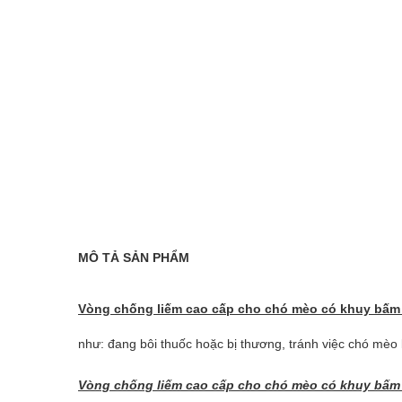
MÔ TẢ SẢN PHẨM
Vòng chống liếm cao cấp cho chó mèo có khuy bấm
như: đang bôi thuốc hoặc bị thương, tránh việc chó mèo 
Vòng chống liếm cao cấp cho chó mèo có khuy bấm