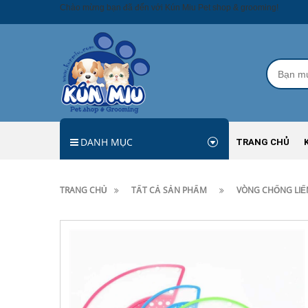
Chào mừng bạn đã đến với Kún Miu Pet shop & grooming!
DANH MỤC
TRANG CHỦ
TRANG CHỦ
TẤT CẢ SẢN PHẨM
VÒNG CHỐNG LIẾ