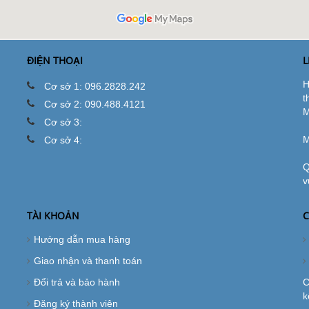
ĐIỆN THOẠI
L
H
Cơ sở 1: 096.2828.242
t
Cơ sở 2: 090.488.4121
M
Cơ sở 3:
M
Cơ sở 4:
Q
v
TÀI KHOẢN
C
Hướng dẫn mua hàng
Giao nhận và thanh toán
Đổi trả và bảo hành
C
k
Đăng ký thành viên