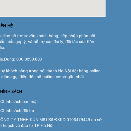
IÊN HỆ
otline hỗ trợ tư vấn khách hàng, tiếp nhận phản hồi
hắc mắc góp ý, và hỗ trợ các đại lý, đối tác của Kún
iu.
s.Dung:
096.8899.889
uý khách hàng trong nội thành Hà Nội đặt hàng online
ui lòng gọi điện đến số hotline cơ sở gần nhất.
HÍNH SÁCH
Chính sách bảo mật
Chính sách đổi trả
ÔNG TY TNHH KÚN MIU Số ĐKKD 0106479449 do sở
ế hoạch và đầu tư TP Hà Nội