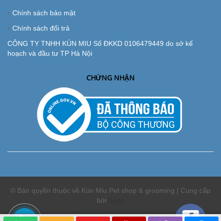
Chính sách bảo mật
Chính sách đổi trả
CÔNG TY TNHH KÚN MIU Số ĐKKD 0106479449 do sở kế
hoạch và đầu tư TP Hà Nội
CHỨNG NHẬN
© Bản quyền thuộc về Kún Miu Pet shop & grooming | Cung cấp
bởi
Sapo