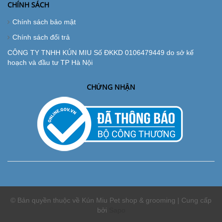
CHÍNH SÁCH
Chính sách bảo mật
Chính sách đổi trả
CÔNG TY TNHH KÚN MIU Số ĐKKD 0106479449 do sở kế
hoạch và đầu tư TP Hà Nội
CHỨNG NHẬN
© Bản quyền thuộc về Kún Miu Pet shop & grooming | Cung cấp
bởi
Sapo