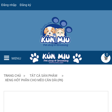
Đăng nhập
Đăng ký
0
MENU
TRANG CHỦ
TẤT CẢ SẢN PHẨM
XẺNG HÓT PHÂN CHO MÈO CÁN DÀI (PK)