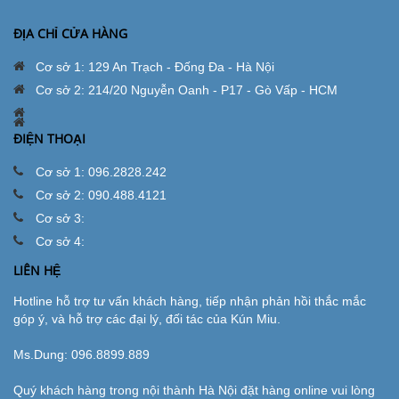
ĐỊA CHỈ CỬA HÀNG
Cơ sở 1: 129 An Trạch - Đống Đa - Hà Nội
Cơ sở 2: 214/20 Nguyễn Oanh - P17 - Gò Vấp - HCM
ĐIỆN THOẠI
Cơ sở 1: 096.2828.242
Cơ sở 2: 090.488.4121
Cơ sở 3:
Cơ sở 4:
LIÊN HỆ
Hotline hỗ trợ tư vấn khách hàng, tiếp nhận phản hồi thắc mắc
góp ý, và hỗ trợ các đại lý, đối tác của Kún Miu.
Ms.Dung:
096.8899.889
Quý khách hàng trong nội thành Hà Nội đặt hàng online vui lòng