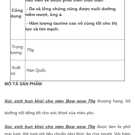
não mèo sẽ được phát triển toàn diện
- Da và lông chúng cũng được nuôi dưỡng
Công
mềm mượt, óng ả.
dụng
- Hàm lượng taurine cao vô cùng tốt cho thị
lực và tim mạch.
Trọng
70g
lượng
Xuất
Hàn Quốc
xứ
MÔ TẢ SẢN PHẨM
Xúc xích hun khói cho mèo Bow wow 70g
thượng hạng, bổ
dưỡng nổi tiếng tốt cho sức khoẻ của mèo yêu.
Xúc xích hun khói cho mèo Bow wow 70g
được làm từ phô
mai tươi, thịt tươi với tiêu chuẩn như thức ăn của người. Với hàm