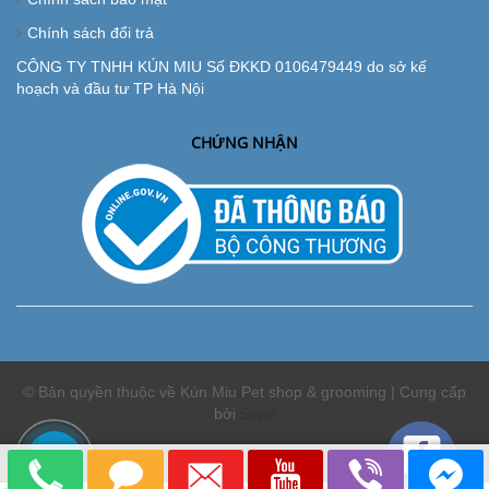
Chính sách đổi trả
CÔNG TY TNHH KÚN MIU Số ĐKKD 0106479449 do sở kế
hoạch và đầu tư TP Hà Nội
CHỨNG NHẬN
© Bản quyền thuộc về Kún Miu Pet shop & grooming | Cung cấp
bởi
Sapo