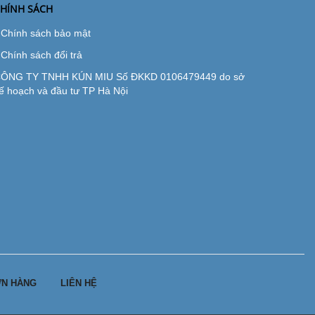
HÍNH SÁCH
Chính sách bảo mật
Chính sách đổi trả
ÔNG TY TNHH KÚN MIU Số ĐKKD 0106479449 do sở
ế hoạch và đầu tư TP Hà Nội
N HÀNG
LIÊN HỆ