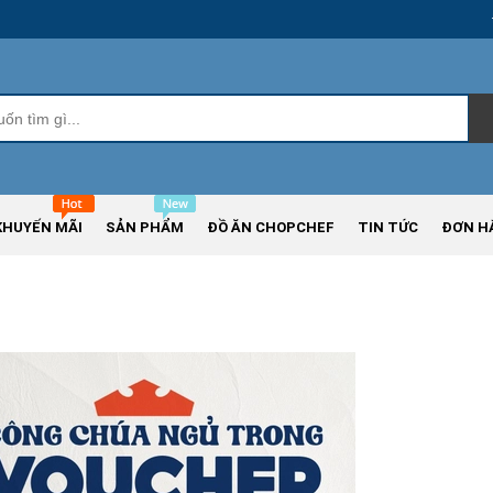
KHUYẾN MÃI
SẢN PHẨM
ĐỒ ĂN CHOPCHEF
TIN TỨC
ĐƠN H