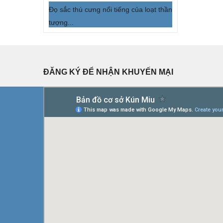
Đọ sắc thú cưng nổi tiếng của loạt thần
tượng...
ĐĂNG KÝ ĐỂ NHẬN KHUYẾN MẠI