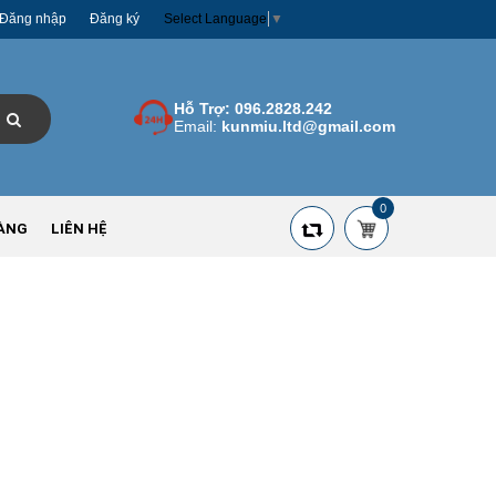
Đăng nhập
Đăng ký
Select Language
▼
Hỗ Trợ:
096.2828.242
Email:
kunmiu.ltd@gmail.com
0
ÀNG
LIÊN HỆ