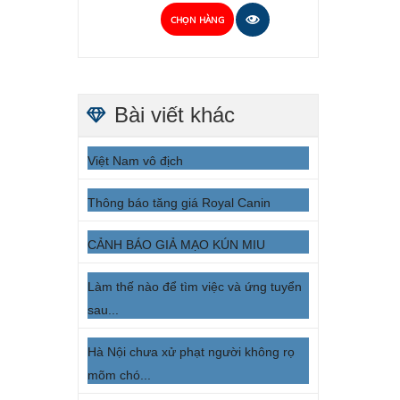
CHỌN HÀNG
Bài viết khác
Việt Nam vô địch
Thông báo tăng giá Royal Canin
CẢNH BÁO GIẢ MẠO KÚN MIU
Làm thế nào để tìm việc và ứng tuyển
sau...
Hà Nội chưa xử phạt người không rọ
mõm chó...