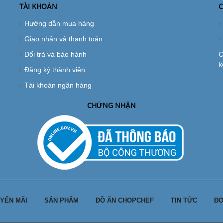
TÀI KHOẢN
C
Hướng dẫn mua hàng
Giao nhận và thanh toán
Đổi trả và bảo hành
C
k
Đăng ký thành viên
Tài khoản ngân hàng
CHỨNG NHẬN
YẾN MÃI
SẢN PHẨM
ĐỒ ĂN CHOPCHEF
TIN TỨC
ĐƠ