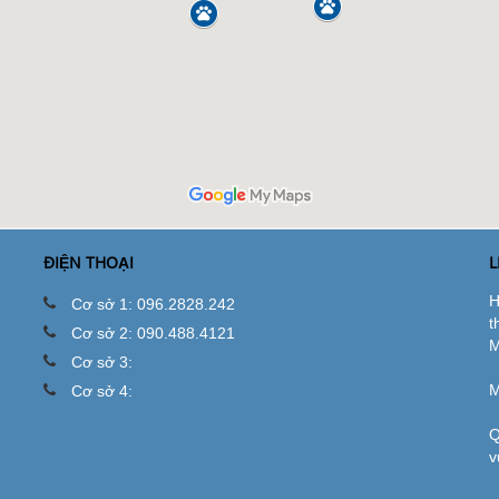
ĐIỆN THOẠI
L
H
Cơ sở 1: 096.2828.242
t
Cơ sở 2: 090.488.4121
M
Cơ sở 3:
M
Cơ sở 4:
Q
v