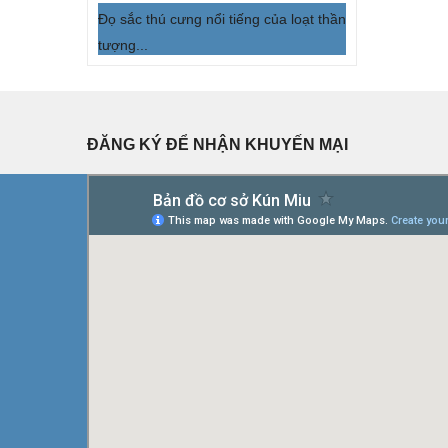
Đọ sắc thú cưng nổi tiếng của loạt thần
tượng...
ĐĂNG KÝ ĐỂ NHẬN KHUYẾN MẠI