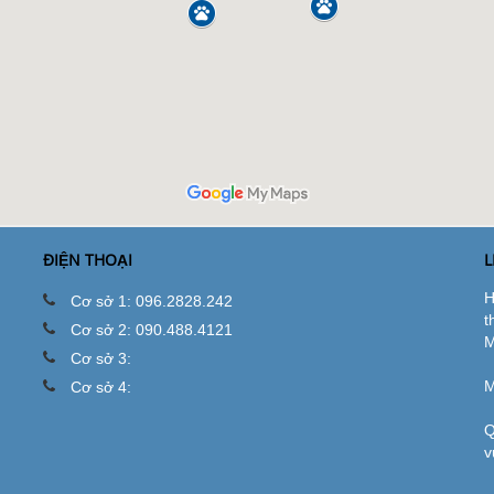
ĐIỆN THOẠI
L
H
Cơ sở 1: 096.2828.242
t
Cơ sở 2: 090.488.4121
M
Cơ sở 3:
M
Cơ sở 4:
Q
v