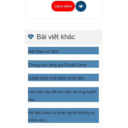
CHỌN HÀNG
Bài viết khác
Việt Nam vô địch
Thông báo tăng giá Royal Canin
CẢNH BÁO GIẢ MẠO KÚN MIU
Làm thế nào để tìm việc và ứng tuyển
sau...
Hà Nội chưa xử phạt người không rọ
mõm chó...