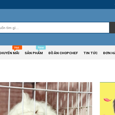
KHUYẾN MÃI
SẢN PHẨM
ĐỒ ĂN CHOPCHEF
TIN TỨC
ĐƠN H