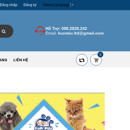
Đăng nhập
Đăng ký
Select Language
▼
Hỗ Trợ:
096.2828.242
Email:
kunmiu.ltd@gmail.com
0
ÀNG
LIÊN HỆ