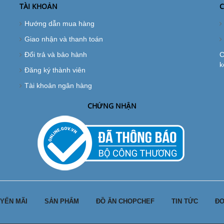
TÀI KHOẢN
C
Hướng dẫn mua hàng
Giao nhận và thanh toán
Đổi trả và bảo hành
C
k
Đăng ký thành viên
Tài khoản ngân hàng
CHỨNG NHẬN
YẾN MÃI
SẢN PHẨM
ĐỒ ĂN CHOPCHEF
TIN TỨC
ĐƠ