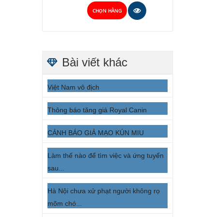
CHỌN HÀNG
Bài viết khác
Việt Nam vô địch
Thông báo tăng giá Royal Canin
CẢNH BÁO GIẢ MẠO KÚN MIU
Làm thế nào để tìm việc và ứng tuyển
sau...
Hà Nội chưa xử phạt người không rọ
mõm chó...