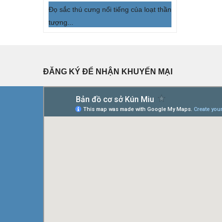
Đọ sắc thú cưng nổi tiếng của loạt thần
tượng...
ĐĂNG KÝ ĐỂ NHẬN KHUYẾN MẠI