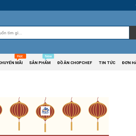
KHUYẾN MÃI
SẢN PHẨM
ĐỒ ĂN CHOPCHEF
TIN TỨC
ĐƠN H