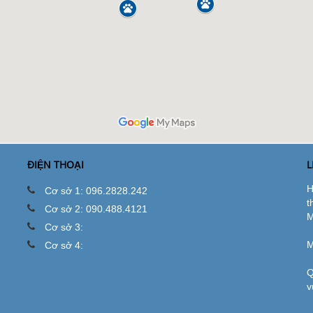
ĐIỆN THOẠI
L
H
Cơ sở 1: 096.2828.242
t
Cơ sở 2: 090.488.4121
M
Cơ sở 3:
M
Cơ sở 4:
Q
v