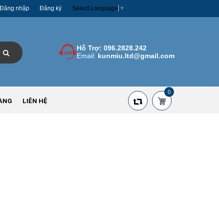
Đăng nhập
Đăng ký
Select Language
▼
Hỗ Trợ:
096.2828.242
Email:
kunmiu.ltd@gmail.com
0
ÀNG
LIÊN HỆ