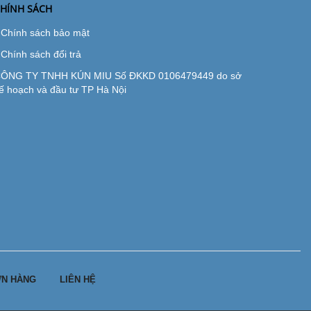
HÍNH SÁCH
Chính sách bảo mật
Chính sách đổi trả
ÔNG TY TNHH KÚN MIU Số ĐKKD 0106479449 do sở
ế hoạch và đầu tư TP Hà Nội
N HÀNG
LIÊN HỆ